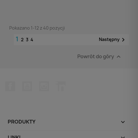
Pokazano 1-12 z 40 pozycji
1

Następny
2
3
4
Powrót do góry

Facebook
YouTube
Instagram
LinkedIn
PRODUKTY

LINKI
