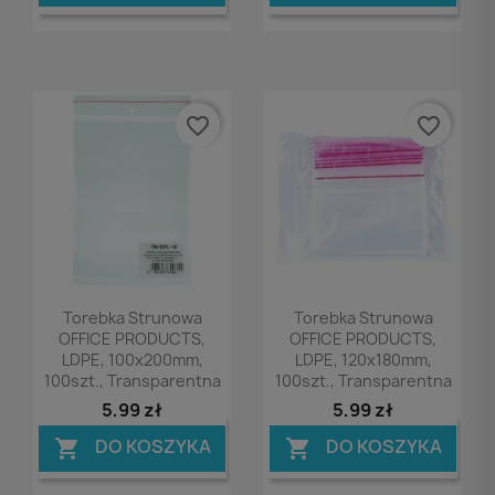
favorite_border
favorite_border
Podgląd
Podgląd


Torebka Strunowa
Torebka Strunowa
OFFICE PRODUCTS,
OFFICE PRODUCTS,
LDPE, 100x200mm,
LDPE, 120x180mm,
100szt., Transparentna
100szt., Transparentna
5,99 zł
5,99 zł
DO KOSZYKA
DO KOSZYKA

