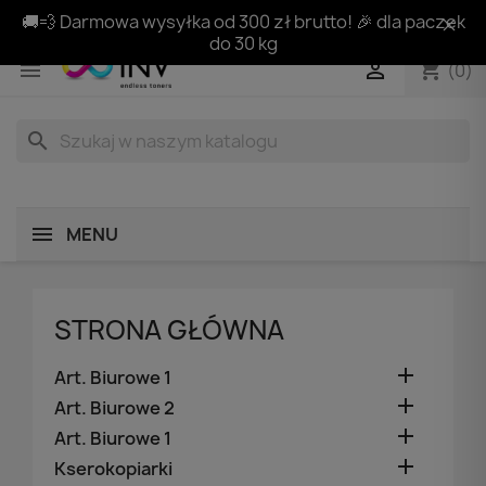
🚚💨 Darmowa wysyłka od 300 zł brutto! 🎉 dla paczek
do 30 kg
shopping_cart


(0)
search
MENU
STRONA GŁÓWNA

Art. Biurowe 1

Art. Biurowe 2

Art. Biurowe 1

Kserokopiarki