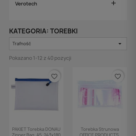

Verotech
KATEGORIA: TOREBKI

Trafność
Pokazano 1-12 z 40 pozycji
favorite_border
favorite_border
Podgląd
Podgląd


PAKIET Torebka DONAU
Torebka Strunowa
Zipper Bag, A5, 243x180
OFFICE PRODUCTS,