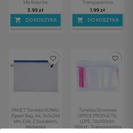
Mix Kolorów
Transparentna
3,99 zł
1,99 zł
DO KOSZYKA
DO KOSZYKA


favorite_border
favorite_border
Podgląd
Podgląd


PAKIET Torebka DONAU
Torebka Strunowa
Zipper Bag, A4, 343x246
OFFICE PRODUCTS,
Mm, EVA, Z Suwakiem,
LDPE, 70x100mm,
Niebieska
100szt., Transparentna