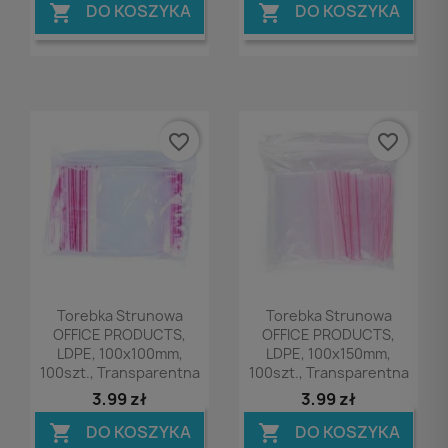
DO KOSZYKA
DO KOSZYKA


favorite_border
favorite_border
Podgląd
Podgląd


Torebka Strunowa
Torebka Strunowa
OFFICE PRODUCTS,
OFFICE PRODUCTS,
LDPE, 100x100mm,
LDPE, 100x150mm,
100szt., Transparentna
100szt., Transparentna
3,99 zł
3,99 zł
DO KOSZYKA
DO KOSZYKA

