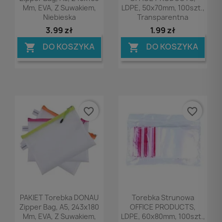
Mm, EVA, Z Suwakiem,
LDPE, 50x70mm, 100szt.,
Niebieska
Transparentna
3,99 zł
1,99 zł
DO KOSZYKA
DO KOSZYKA


favorite_border
favorite_border
Podgląd
Podgląd


PAKIET Torebka DONAU
Torebka Strunowa
Zipper Bag, A5, 243x180
OFFICE PRODUCTS,
Mm, EVA, Z Suwakiem,
LDPE, 60x80mm, 100szt.,