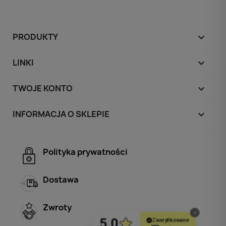
PRODUKTY

LINKI

TWOJE KONTO

INFORMACJA O SKLEPIE
keyboard_arrow_down
Polityka prywatności
Dostawa
Zwroty