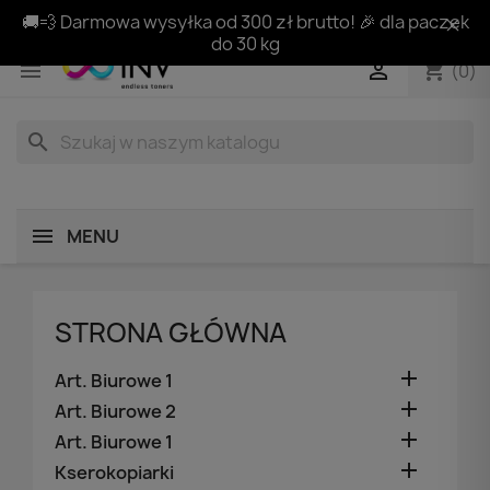
🚚💨 Darmowa wysyłka od 300 zł brutto! 🎉 dla paczek
do 30 kg
shopping_cart


(0)
search
MENU
STRONA GŁÓWNA

Art. Biurowe 1

Art. Biurowe 2

Art. Biurowe 1

Kserokopiarki