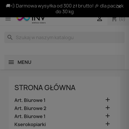
🚚💨 Darmowa wysyłka od 300 zł brutto! 🎉 dla paczek
do 30 kg
shopping_cart


(0)
search
MENU
STRONA GŁÓWNA

Art. Biurowe 1

Art. Biurowe 2

Art. Biurowe 1

Kserokopiarki