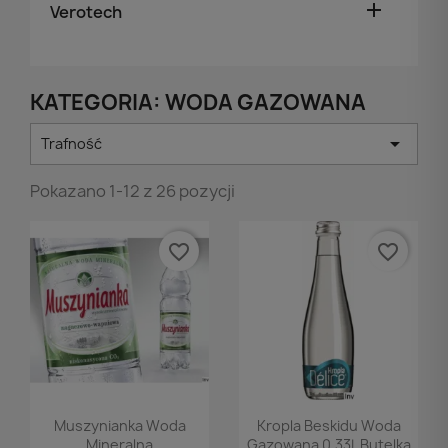

Verotech
KATEGORIA: WODA GAZOWANA

Trafność
Pokazano 1-12 z 26 pozycji
favorite_border
favorite_border
Podgląd
Podgląd


Muszynianka Woda
Kropla Beskidu Woda
Mineralna
Gazowana 0.33L Butelka