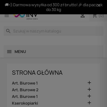
🚚💨 Darmowa wysyłka od 300 zł brutto! 🎉 dla paczek
do 30 kg
shopping_cart


(0)
search
MENU
STRONA GŁÓWNA

Art. Biurowe 1

Art. Biurowe 2

Art. Biurowe 1

Kserokopiarki