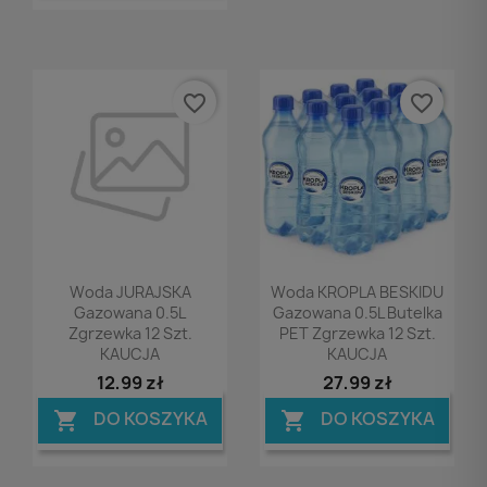
favorite_border
favorite_border
Podgląd
Podgląd


Woda JURAJSKA
Woda KROPLA BESKIDU
Gazowana 0.5L
Gazowana 0.5L Butelka
Zgrzewka 12 Szt.
PET Zgrzewka 12 Szt.
KAUCJA
KAUCJA
12,99 zł
27,99 zł
DO KOSZYKA
DO KOSZYKA

