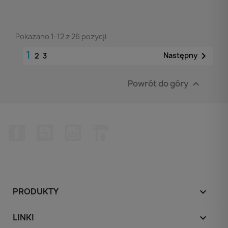
Pokazano 1-12 z 26 pozycji
1

Następny
2
3
Powrót do góry

Facebook
YouTube
Instagram
LinkedIn
PRODUKTY

LINKI
