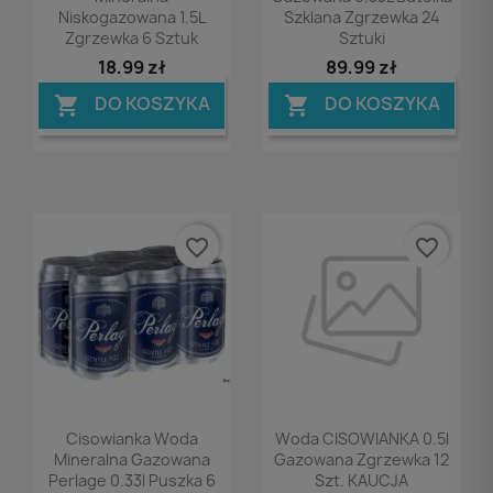
Niskogazowana 1.5L
Szklana Zgrzewka 24
Zgrzewka 6 Sztuk
Sztuki
18,99 zł
89,99 zł
DO KOSZYKA
DO KOSZYKA


favorite_border
favorite_border
Podgląd
Podgląd


Cisowianka Woda
Woda CISOWIANKA 0.5l
Mineralna Gazowana
Gazowana Zgrzewka 12
Perlage 0.33l Puszka 6
Szt. KAUCJA