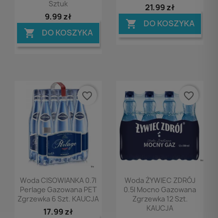
Sztuk
21,99 zł
9,99 zł
DO KOSZYKA

DO KOSZYKA

favorite_border
favorite_border
Podgląd
Podgląd


Woda CISOWIANKA 0.7l
Woda ŻYWIEC ZDRÓJ
Perlage Gazowana PET
0.5l Mocno Gazowana
Zgrzewka 6 Szt. KAUCJA
Zgrzewka 12 Szt.
KAUCJA
17,99 zł