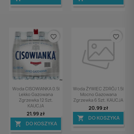
favorite_border
favorite_border
Podgląd
Podgląd


Woda CISOWIANKA 0.5l
Woda ŻYWIEC ZDRÓJ 1.5l
Lekko Gazowana
Mocno Gazowana
Zgrzewka 12 Szt.
Zgrzewka 6 Szt. KAUCJA
KAUCJA
20,99 zł
21,99 zł
DO KOSZYKA

DO KOSZYKA
