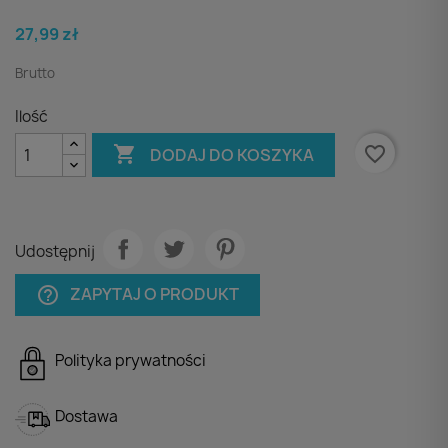
27,99 zł
Brutto
Ilość

favorite_border
DODAJ DO KOSZYKA
Udostępnij
ZAPYTAJ O PRODUKT
help_outline
Polityka prywatności
Dostawa