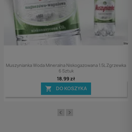
Podgląd

Muszynianka Woda Mineralna Niskogazowana 1.5L Zgrzewka
6 Sztuk
18,99 zł
DO KOSZYKA
