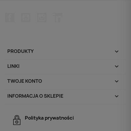
Facebook
YouTube
Instagram
LinkedIn
PRODUKTY

LINKI

TWOJE KONTO

INFORMACJA O SKLEPIE
keyboard_arrow_down
Polityka prywatności