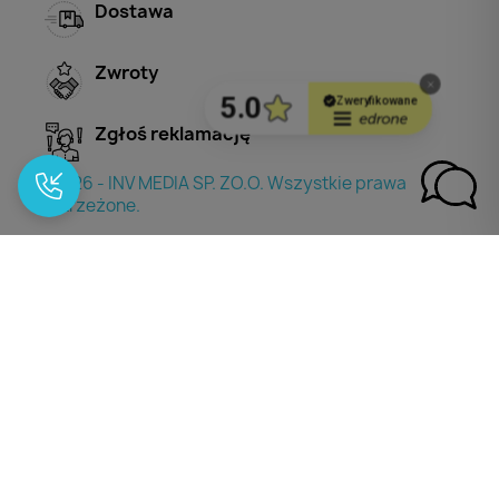
Dostawa
Zwroty
Zgłoś reklamację
© 2026 - INV MEDIA SP. ZO.O. Wszystkie prawa
zastrzeżone.
Wpisz minimum 2 znaki aby wyszukac