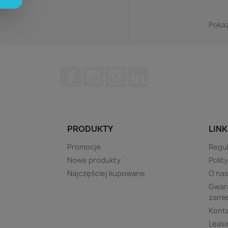
Pokaz
Facebook
YouTube
Instagram
LinkedIn
PRODUKTY
LINK
Promocje
Regu
Nowe produkty
Polit
Najczęściej kupowane
O na
Gwara
zami
Kont
Leasi