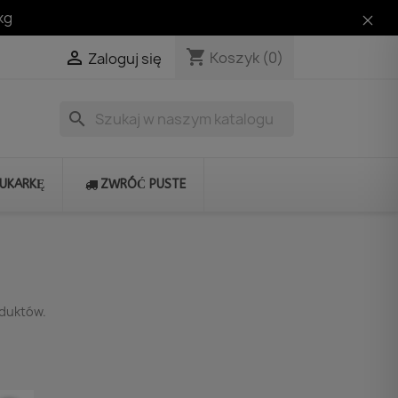
kg
shopping_cart

Koszyk
(0)
Zaloguj się
search
RUKARKĘ
ZWRÓĆ PUSTE
oduktów.