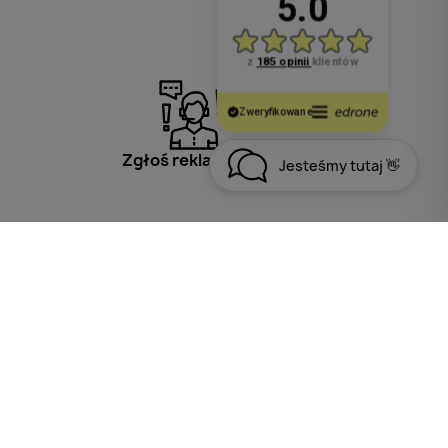
Zgłoś reklamację
Jesteśmy tutaj 👋