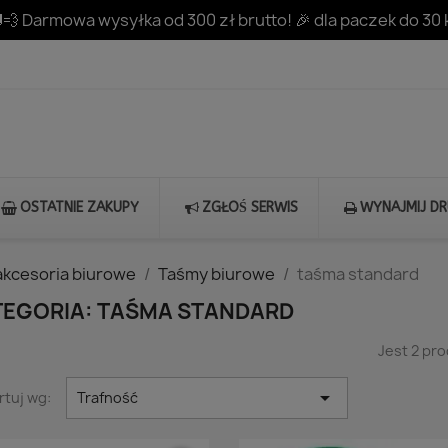
💨 Darmowa wysyłka od 300 zł brutto! 🎉 dla paczek do 30 
OSTATNIE ZAKUPY
ZGŁOŚ SERWIS
WYNAJMIJ D
akcesoria biurowe
Taśmy biurowe
taśma standard
TEGORIA: TAŚMA STANDARD
Jest 2 pr

rtuj wg:
Trafność