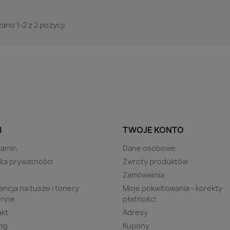
ano 1-2 z 2 pozycji
I
TWOJE KONTO
lamin
Dane osobowe
yka prywatności
Zwroty produktów
s
Zamówienia
ncja na tusze i tonery
Moje pokwitowania - korekty
enne
płatności
akt
Adresy
ng
Kupony