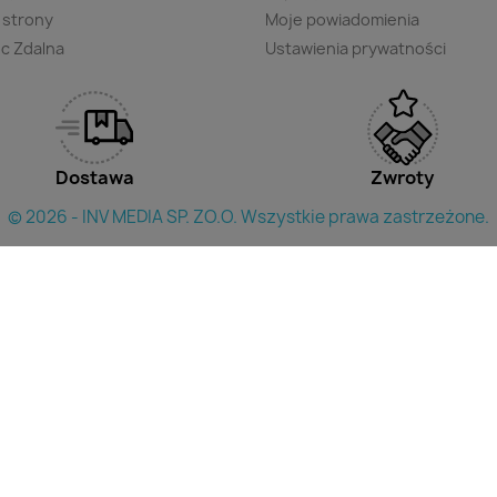
 strony
Moje powiadomienia
c Zdalna
Ustawienia prywatności
Dostawa
Zwroty
© 2026 - INV MEDIA SP. ZO.O. Wszystkie prawa zastrzeżone.
×
yszukac