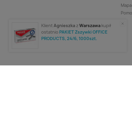
Mapa
Pomo
Klient
Agnieszka
z
Warszawa
kupił
ostatnio
PAKIET Zszywki OFFICE
PRODUCTS, 24/6, 1000szt.
Polityka prywatności
Filtry
Wpisz minimum 2 znaki aby w
made with ❤️ by
KODERIA
by INV MEDIA