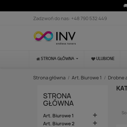

Zadzwoń do nas:
+48 790 532 449
STRONA GŁÓWNA
ULUBIONE
Strona główna
Art. Biurowe 1
Drobne 
KA
STRONA
GŁÓWNA
So

Art. Biurowe 1

Art. Biurowe 2