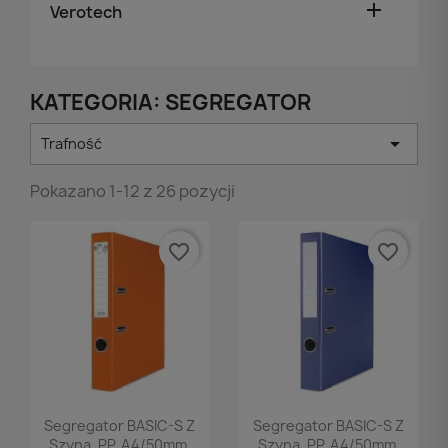

Verotech
KATEGORIA: SEGREGATOR

Trafność
Pokazano 1-12 z 26 pozycji
favorite_border
favorite_border
Podgląd
Podgląd


Segregator BASIC-S Z
Segregator BASIC-S Z
Szyną, PP, A4/50mm,
Szyną, PP, A4/50mm,