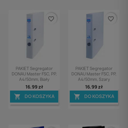
favorite_border
favorite_border
Podgląd
Podgląd


PAKIET Segregator
PAKIET Segregator
DONAU Master FSC, PP,
DONAU Master FSC, PP,
A4/50mm, Biały
A4/50mm, Szary
16,99 zł
16,99 zł
DO KOSZYKA
DO KOSZYKA

