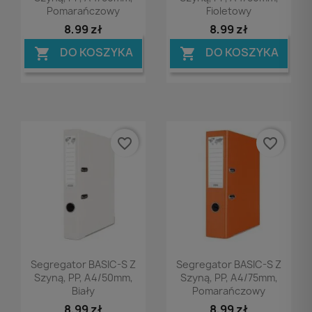
Pomarańczowy
Fioletowy
8,99 zł
8,99 zł
DO KOSZYKA
DO KOSZYKA


favorite_border
favorite_border
Podgląd
Podgląd


Segregator BASIC-S Z
Segregator BASIC-S Z
Szyną, PP, A4/50mm,
Szyną, PP, A4/75mm,
Biały
Pomarańczowy
8,99 zł
8,99 zł