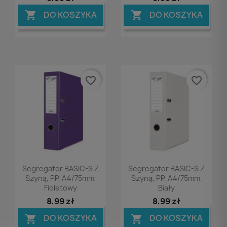
DO KOSZYKA
DO KOSZYKA


favorite_border
favorite_border
Podgląd
Podgląd


Segregator BASIC-S Z
Segregator BASIC-S Z
Szyną, PP, A4/75mm,
Szyną, PP, A4/75mm,
Fioletowy
Biały
8,99 zł
8,99 zł
DO KOSZYKA
DO KOSZYKA

