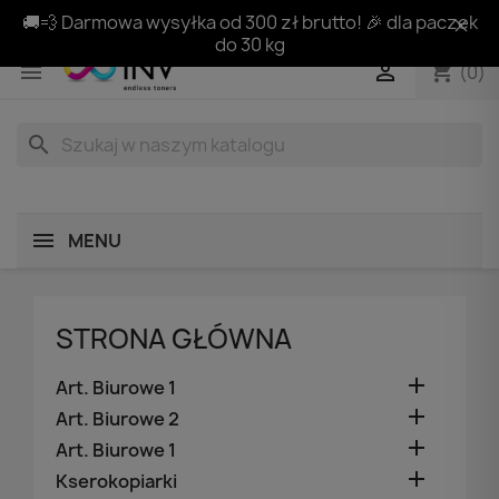
🚚💨 Darmowa wysyłka od 300 zł brutto! 🎉 dla paczek
do 30 kg
shopping_cart


(0)
search
MENU
STRONA GŁÓWNA

Art. Biurowe 1

Art. Biurowe 2

Art. Biurowe 1

Kserokopiarki