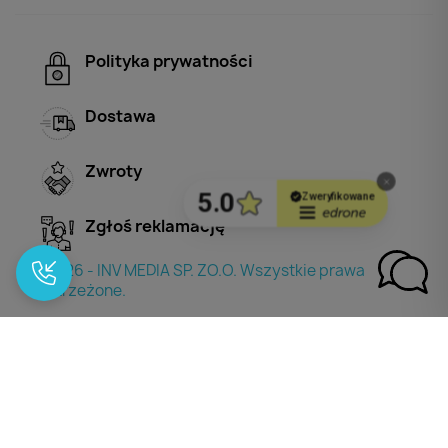
Polityka prywatności
Dostawa
Zwroty
Zgłoś reklamację
© 2026 - INV MEDIA SP. ZO.O. Wszystkie prawa
zastrzeżone.