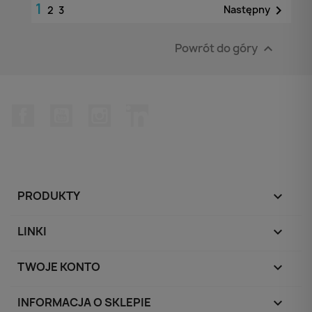
1

Następny
2
3
Powrót do góry

Facebook
YouTube
Instagram
LinkedIn
PRODUKTY

LINKI

TWOJE KONTO

INFORMACJA O SKLEPIE
keyboard_arrow_down