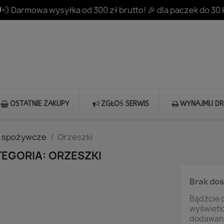
💨 Darmowa wysyłka od 300 zł brutto! 🎉 dla paczek do 30 
OSTATNIE ZAKUPY
ZGŁOŚ SERWIS
WYNAJMIJ D
y spożywcze
Orzeszki
EGORIA: ORZESZKI
Brak do
Bądźcie c
wyświetl
dodawani