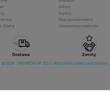
enne
płatności
akt
Adresy
ng
Kupony
 strony
Moje powiadomienia
c Zdalna
Ustawienia prywatności
Dostawa
Zwroty
© 2026 - INV MEDIA SP. ZO.O. Wszystkie prawa zastrzeżone.
×
yszukac