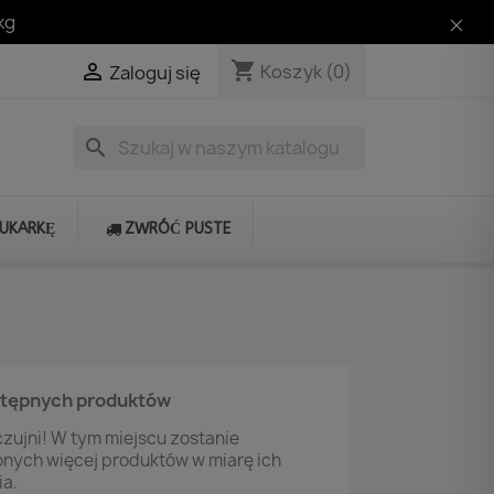
kg
shopping_cart

Koszyk
(0)
Zaloguj się
search
RUKARKĘ
ZWRÓĆ PUSTE
stępnych produktów
zujni! W tym miejscu zostanie
onych więcej produktów w miarę ich
a.