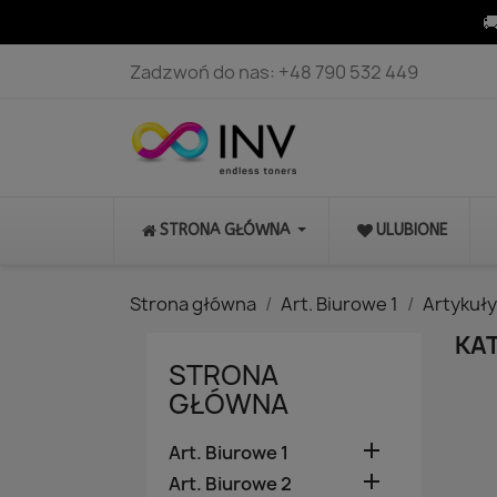

Zadzwoń do nas:
+48 790 532 449
STRONA GŁÓWNA
ULUBIONE
Strona główna
Art. Biurowe 1
Artykuł
KAT
STRONA
GŁÓWNA

Art. Biurowe 1

Art. Biurowe 2