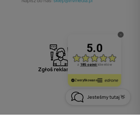
Napisz do nas:
sklep@invmedia.pl
Zgłoś reklamację
Jesteśmy tutaj 👋