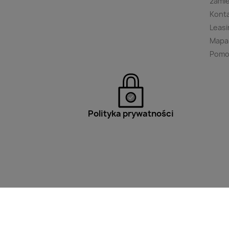
zami
Kont
Leasi
Mapa
Pomo
Polityka prywatności
Filtry
Wpisz minimum 2 znaki aby w