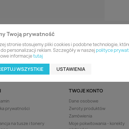
my Twoją prywatność
zej stronie stosujemy pliki cookies i podobne technologie, któ
 do personalizacji reklam. Szczegóły w naszej
polityce prywat
owe informacje
tutaj
CEPTUJ WSZYSTKIE
USTAWIENIA
I
TWOJE KONTO
lamin
Dane osobowe
yka prywatności
Zwroty produktów
s
Zamówienia
ncja na tusze i tonery
Moje pokwitowania - korekty