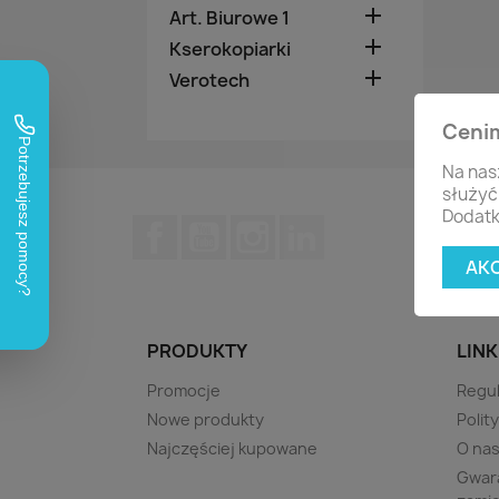

Art. Biurowe 1

Kserokopiarki

Verotech
Ceni
Na nas
służyć
Dodatk
Facebook
YouTube
Instagram
LinkedIn
AK
PRODUKTY
LINK
Promocje
Regu
Nowe produkty
Polit
Najczęściej kupowane
O na
Gwara