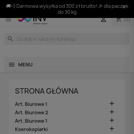
🚚💨 Darmowa wysyłka od 300 zł brutto! 🎉 dla paczek
do 30 kg
shopping_cart


(0)
search
MENU
STRONA GŁÓWNA

Art. Biurowe 1

Art. Biurowe 2

Art. Biurowe 1

Kserokopiarki