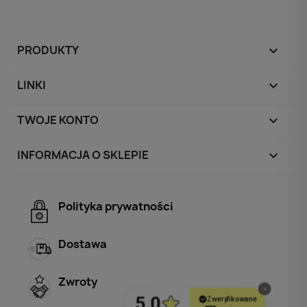
PRODUKTY

LINKI

TWOJE KONTO

INFORMACJA O SKLEPIE
keyboard_arrow_down
Polityka prywatności
Dostawa
Zwroty