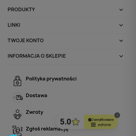
PRODUKTY

LINKI

TWOJE KONTO

INFORMACJA O SKLEPIE
keyboard_arrow_down
Polityka prywatności
Dostawa
Zwroty
Zgłoś reklamację