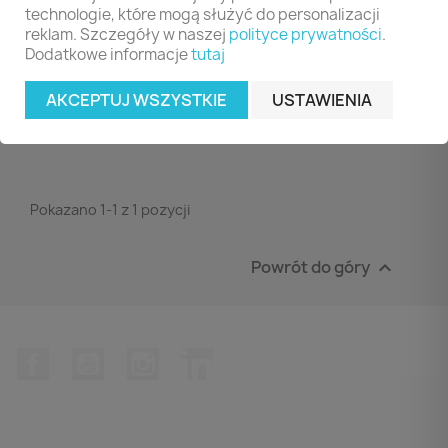
technologie, które mogą służyć do personalizacji
130-1555
reklam. Szczegóły w naszej
polityce prywatności
.
18,99 zł
Dodatkowe informacje
tutaj
DO KOSZYKA

AKCEPTUJ WSZYSTKIE
USTAWIENIA
Pokazano 1-1 z 1 pozycji
Powrót do góry

Facebook
YouTube
Instagram
LinkedIn