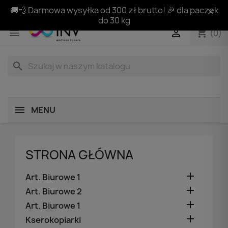
🚚💨 Darmowa wysyłka od 300 zł brutto! 🎉 dla paczek
do 30 kg
shopping_cart


(0)
search
MENU
STRONA GŁÓWNA

Art. Biurowe 1

Art. Biurowe 2

Art. Biurowe 1

Kserokopiarki