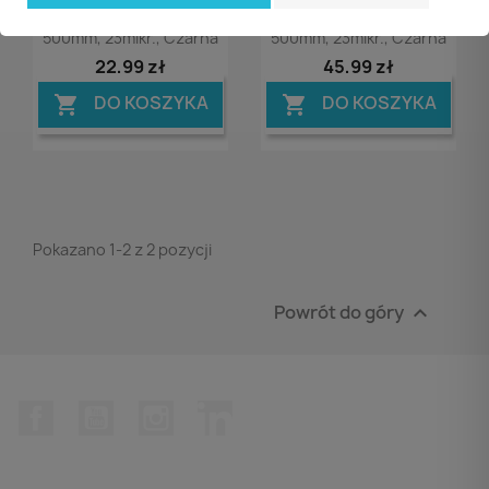
1,2kg Netto, Szer.
1,7kg Netto, Szer.
500mm, 23mikr., Czarna
500mm, 23mikr., Czarna
22,99 zł
45,99 zł
DO KOSZYKA
DO KOSZYKA


Pokazano 1-2 z 2 pozycji
Powrót do góry

Facebook
YouTube
Instagram
LinkedIn