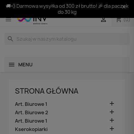
🚚💨 Darmowa wysyłka od 300 zł brutto! 🎉 dla paczek
do 30 kg
shopping_cart


(0)
search
MENU
STRONA GŁÓWNA

Art. Biurowe 1

Art. Biurowe 2

Art. Biurowe 1

Kserokopiarki