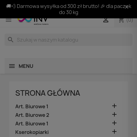
🚚💨 Darmowa wysyłka od 300 zł brutto! 🎉 dla paczek
do 30 kg
shopping_cart


(0)
search
MENU
STRONA GŁÓWNA

Art. Biurowe 1

Art. Biurowe 2

Art. Biurowe 1

Kserokopiarki