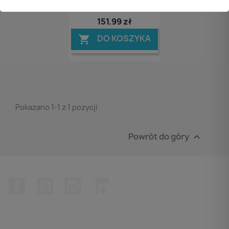
400ml
151,99 zł
DO KOSZYKA

Pokazano 1-1 z 1 pozycji
Powrót do góry

Facebook
YouTube
Instagram
LinkedIn