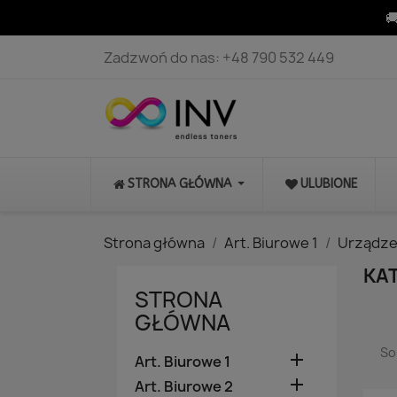

Zadzwoń do nas:
+48 790 532 449
STRONA GŁÓWNA
ULUBIONE
Strona główna
Art. Biurowe 1
Urządze
KAT
STRONA
GŁÓWNA
So

Art. Biurowe 1

Art. Biurowe 2