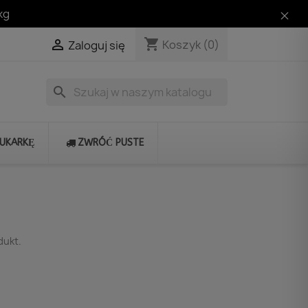
kg
shopping_cart

Koszyk
(0)
Zaloguj się
search
RUKARKĘ
ZWRÓĆ PUSTE
dukt.