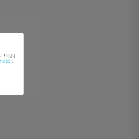
re mogą
ności
.