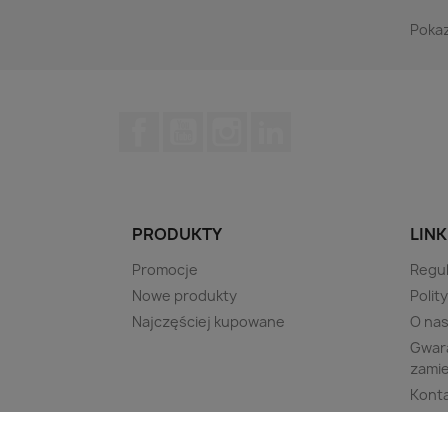
Pokaz
Facebook
YouTube
Instagram
LinkedIn
PRODUKTY
LINK
Promocje
Regu
Nowe produkty
Polit
Najczęściej kupowane
O na
Gwara
zami
Kont
Leasi
Mapa