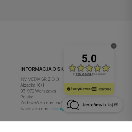
INFORMACJA O SKLEPIE
INV MEDIA SP. Z O.O.
Alzacka 16/1
03-972 Warszawa
Polska
Zadzwoń do nas:
+48 790 532 449
Jesteśmy tutaj 👋
Napisz do nas:
sklep@invmedia.pl