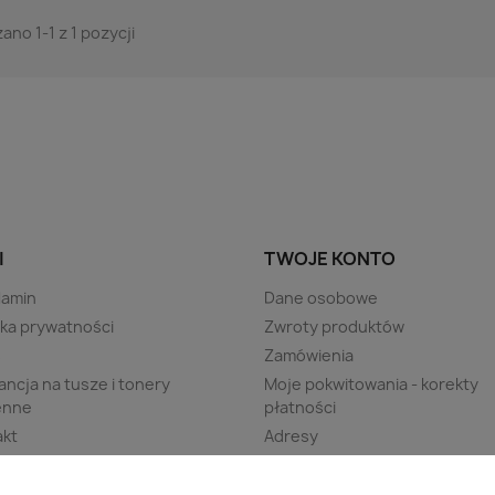
ano 1-1 z 1 pozycji
I
TWOJE KONTO
lamin
Dane osobowe
yka prywatności
Zwroty produktów
s
Zamówienia
ncja na tusze i tonery
Moje pokwitowania - korekty
enne
płatności
akt
Adresy
ng
Kupony
 strony
Moje powiadomienia