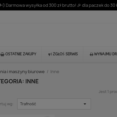
💨 Darmowa wysyłka od 300 zł brutto! 🎉 dla paczek do 30 
OSTATNIE ZAKUPY
ZGŁOŚ SERWIS
WYNAJMIJ D
nia i maszyny biurowe
Inne
EGORIA: INNE
Jest 1 pro

rtuj wg:
Trafność