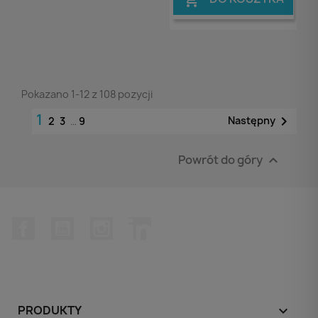
Pokazano 1-12 z 108 pozycji
1

Następny
2
3
…
9
Powrót do góry

Facebook
YouTube
Instagram
LinkedIn
PRODUKTY
