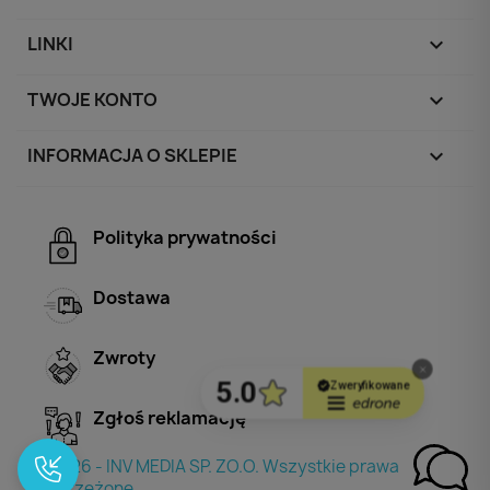
LINKI

TWOJE KONTO

INFORMACJA O SKLEPIE
keyboard_arrow_down
Polityka prywatności
Dostawa
Zwroty
Zgłoś reklamację
© 2026 - INV MEDIA SP. ZO.O. Wszystkie prawa
zastrzeżone.