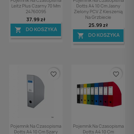
Pojemnik Na Czasopisma
Pojemnik Na Czasopisma
Leitz Plus Czarny 70 Mm
Dotts A4 10 Cm Jasny
24760095
Zielony PCV Z Kieszenią
Na Grzbiecie
37,99 zł
25,99 zł
DO KOSZYKA

DO KOSZYKA

favorite_border
favorite_border
Podgląd
Podgląd


Pojemnik Na Czasopisma
Pojemnik Na Czasopisma
Dotts A4 10 Cm Szary
Dotts A4 10 Cm