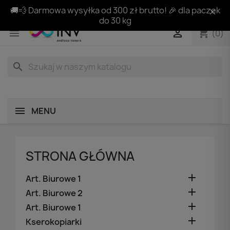
🚚💨 Darmowa wysyłka od 300 zł brutto! 🎉 dla paczek
do 30 kg
shopping_cart


(0)
search
MENU
STRONA GŁÓWNA

Art. Biurowe 1

Art. Biurowe 2

Art. Biurowe 1

Kserokopiarki