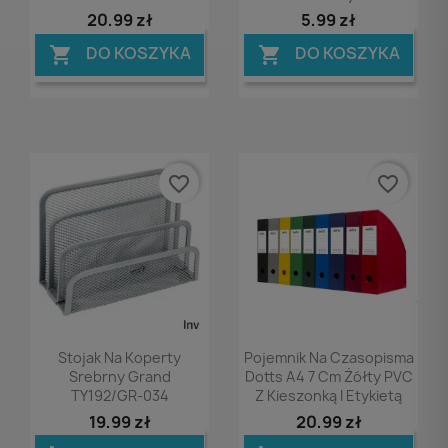
20,99 zł
5,99 zł
DO KOSZYKA
DO KOSZYKA


favorite_border
favorite_border
Podgląd
Podgląd


Stojak Na Koperty
Pojemnik Na Czasopisma
Srebrny Grand
Dotts A4 7 Cm Żółty PVC
TY192/GR-034
Z Kieszonką I Etykietą
19,99 zł
20,99 zł