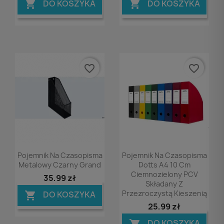
DO KOSZYKA
DO KOSZYKA


favorite_border
favorite_border
Podgląd
Podgląd


Pojemnik Na Czasopisma
Pojemnik Na Czasopisma
Metalowy Czarny Grand
Dotts A4 10 Cm
Ciemnozielony PCV
35,99 zł
Składany Z
Przezroczystą Kieszenią
DO KOSZYKA

25,99 zł
DO KOSZYKA
