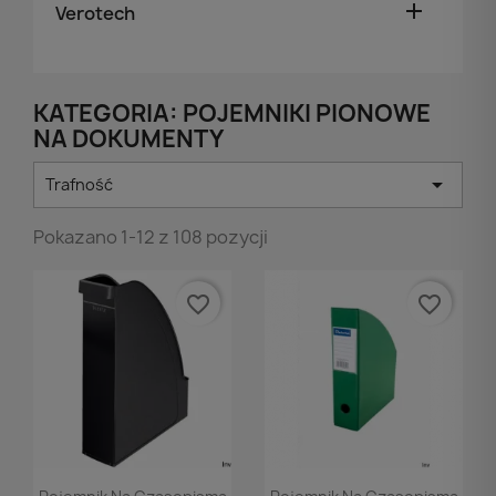

Verotech
KATEGORIA: POJEMNIKI PIONOWE
NA DOKUMENTY

Trafność
Pokazano 1-12 z 108 pozycji
favorite_border
favorite_border
Podgląd
Podgląd

