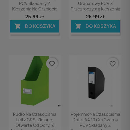
PCV Składany Z
Granatowy PCV Z
Kieszenią Na Grzbiecie
Przezroczystą Kieszenią
25,99 zł
25,99 zł
DO KOSZYKA
DO KOSZYKA


favorite_border
favorite_border
Podgląd
Podgląd


Pudło Na Czasopisma
Pojemnik Na Czasopisma
Leitz C&S, Zielone,
Dotts A4 10 Cm Czarny
Otwarte Od Góry, Z
PCV Składany Z