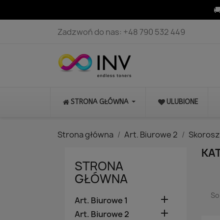

Zadzwoń do nas:
+48 790 532 449
STRONA GŁÓWNA
ULUBIONE
Strona główna
Art. Biurowe 2
Skorosz
KAT
STRONA
GŁÓWNA
So

Art. Biurowe 1

Art. Biurowe 2