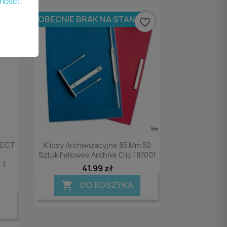
ności
.
OBECNIE BRAK NA STANIE
vorite_border
favorite_border
Podgląd

NECT
Klipsy Archiwizacyjne 85 Mm 50
,
Sztuk Fellowes Archive Clip 187001
 1
41,99 zł
DO KOSZYKA
