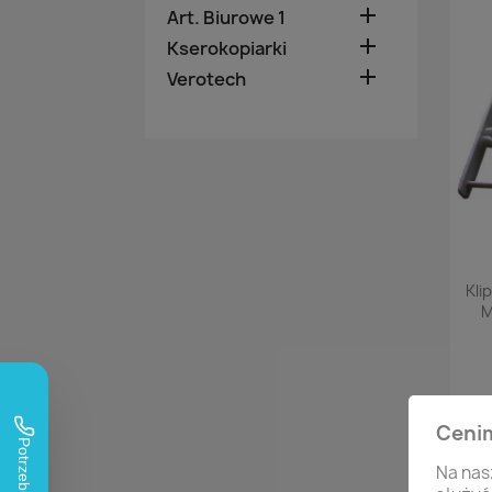

Art. Biurowe 1

Kserokopiarki

Verotech
Kli
M
Ceni
Na nas