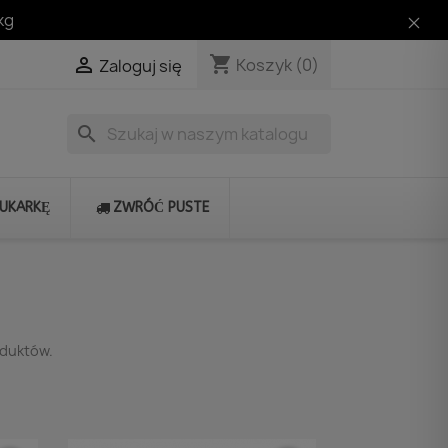
kg
shopping_cart

Koszyk
(0)
Zaloguj się
search
RUKARKĘ
ZWRÓĆ PUSTE
oduktów.