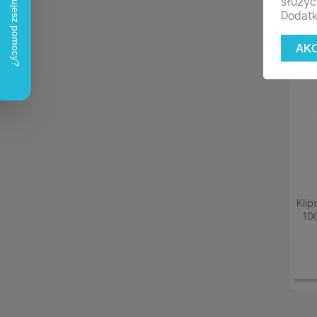
służyć
Dodatk
AK
Kli
10