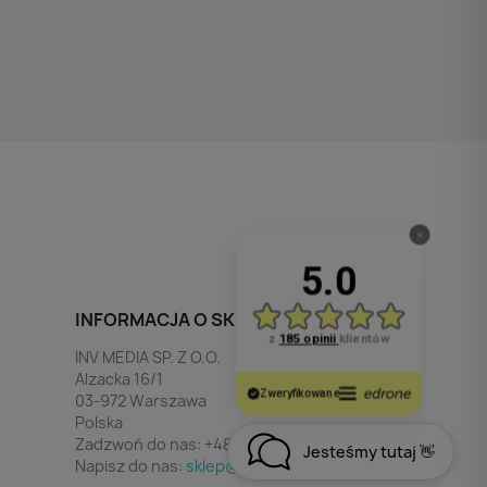
INFORMACJA O SKLEPIE
INV MEDIA SP. Z O.O.
Alzacka 16/1
03-972 Warszawa
Polska
Zadzwoń do nas:
+48 790 532 449
Jesteśmy tutaj 👋
Napisz do nas:
sklep@invmedia.pl