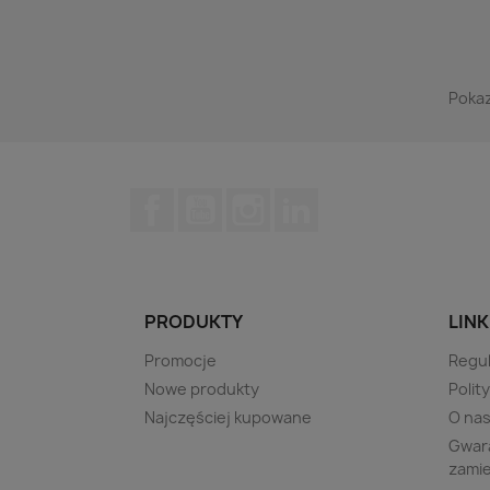
Pokaz
Facebook
YouTube
Instagram
LinkedIn
PRODUKTY
LINK
Promocje
Regu
Nowe produkty
Polit
Najczęściej kupowane
O na
Gwara
zami