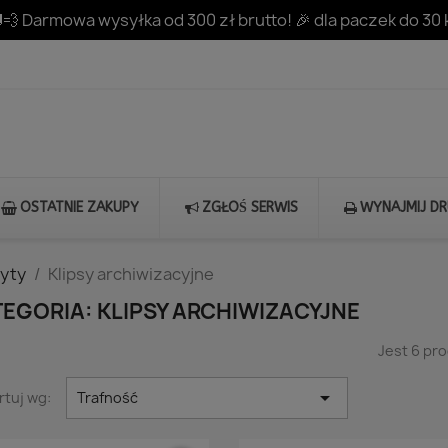
💨 Darmowa wysyłka od 300 zł brutto! 🎉 dla paczek do 30 
OSTATNIE ZAKUPY
ZGŁOŚ SERWIS
WYNAJMIJ D
yty
Klipsy archiwizacyjne
EGORIA: KLIPSY ARCHIWIZACYJNE
Jest 6 pr

rtuj wg:
Trafność