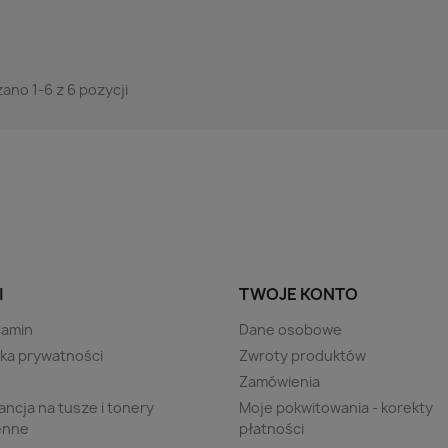
ano 1-6 z 6 pozycji
I
TWOJE KONTO
lamin
Dane osobowe
yka prywatności
Zwroty produktów
s
Zamówienia
ncja na tusze i tonery
Moje pokwitowania - korekty
enne
płatności