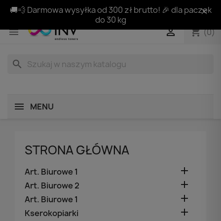
🚚💨 Darmowa wysyłka od 300 zł brutto! 🎉 dla paczek
do 30 kg
shopping_cart


(0)
search
MENU
STRONA GŁÓWNA

Art. Biurowe 1

Art. Biurowe 2

Art. Biurowe 1

Kserokopiarki