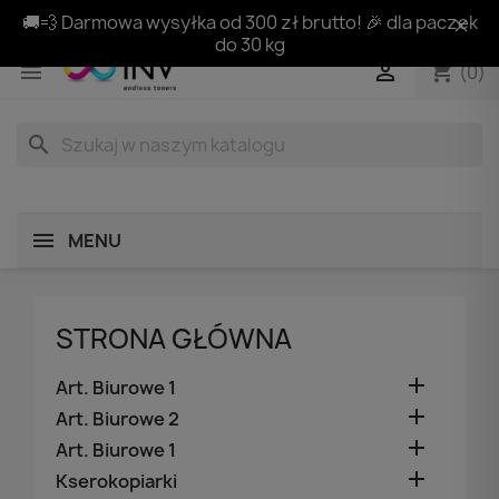
🚚💨 Darmowa wysyłka od 300 zł brutto! 🎉 dla paczek
do 30 kg
shopping_cart


(0)
search
MENU
STRONA GŁÓWNA

Art. Biurowe 1

Art. Biurowe 2

Art. Biurowe 1

Kserokopiarki