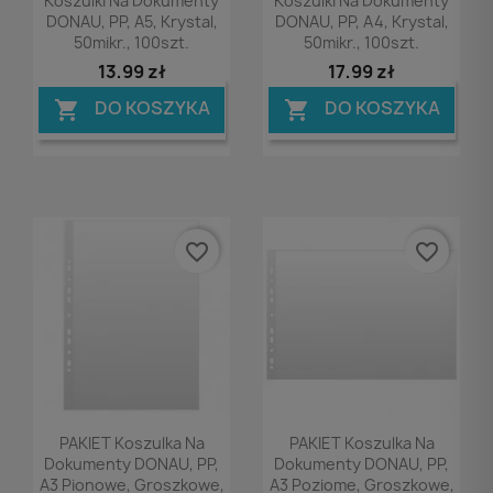
Koszulki Na Dokumenty
Koszulki Na Dokumenty
DONAU, PP, A5, Krystal,
DONAU, PP, A4, Krystal,
50mikr., 100szt.
50mikr., 100szt.
13,99 zł
17,99 zł
DO KOSZYKA
DO KOSZYKA


favorite_border
favorite_border
Podgląd
Podgląd


PAKIET Koszulka Na
PAKIET Koszulka Na
Dokumenty DONAU, PP,
Dokumenty DONAU, PP,
A3 Pionowe, Groszkowe,
A3 Poziome, Groszkowe,