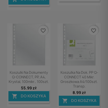
favorite_border
favorite_border
Podgląd
Podgląd


Koszulki Na Dokumenty
Koszulka Na Dok. PP Q-
Q-CONNECT, PP, A4,
CONNECT 40 Mikr.
Krystal, 100mikr., 100szt.
Groszkowa A4/100szt.
Transp.
55,99 zł
8,99 zł
DO KOSZYKA

DO KOSZYKA
