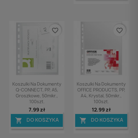
favorite_border
favorite_border
Podgląd
Podgląd


Koszulki Na Dokumenty
Koszulki Na Dokumenty
Q-CONNECT, PP, A5,
OFFICE PRODUCTS, PP,
Groszkowe, 50mikr.,
A4, Krystal, 50mikr.,
100szt.
100szt.
7,99 zł
12,99 zł
DO KOSZYKA
DO KOSZYKA

