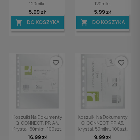
120mikr.
120mikr.
5,99 zł
5,99 zł
DO KOSZYKA
DO KOSZYKA


favorite_border
favorite_border
Podgląd
Podgląd


Koszulki Na Dokumenty
Koszulki Na Dokumenty
Q-CONNECT, PP, A4,
Q-CONNECT, PP, A5,
Krystal, 50mikr., 100szt.
Krystal, 50mikr., 100szt.
16,99 zł
9,99 zł