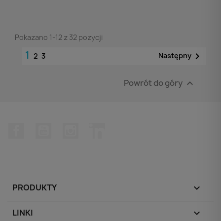
Pokazano 1-12 z 32 pozycji
1

Następny
2
3
Powrót do góry

Facebook
YouTube
Instagram
LinkedIn
PRODUKTY

LINKI
