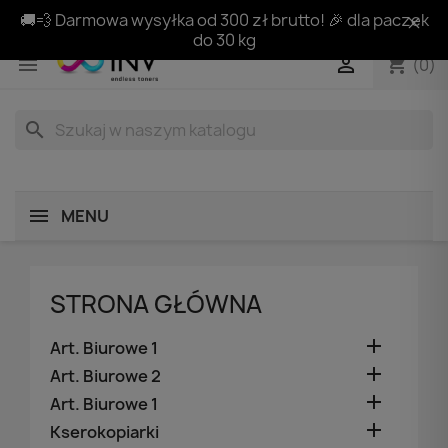
🚚💨 Darmowa wysyłka od 300 zł brutto! 🎉 dla paczek
do 30 kg
shopping_cart


(0)
search
MENU
STRONA GŁÓWNA

Art. Biurowe 1

Art. Biurowe 2

Art. Biurowe 1

Kserokopiarki