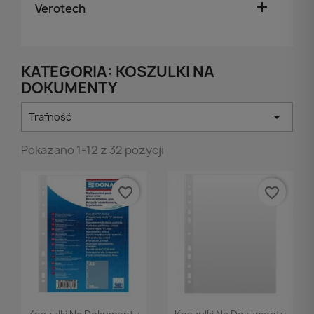

Verotech
KATEGORIA: KOSZULKI NA
DOKUMENTY

Trafność
Pokazano 1-12 z 32 pozycji
favorite_border
favorite_border
Podgląd
Podgląd

