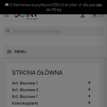
🚚💨 Darmowa wysyłka od 300 zł brutto! 🎉 dla paczek
do 30 kg
shopping_cart


(0)
search
MENU
STRONA GŁÓWNA

Art. Biurowe 1

Art. Biurowe 2

Art. Biurowe 1

Kserokopiarki