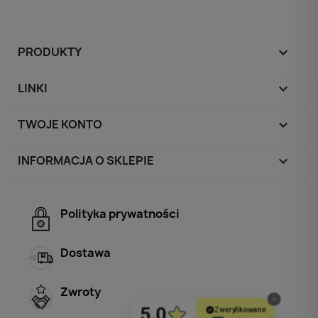
PRODUKTY

LINKI

TWOJE KONTO

INFORMACJA O SKLEPIE
keyboard_arrow_down
Polityka prywatności
Dostawa
Zwroty