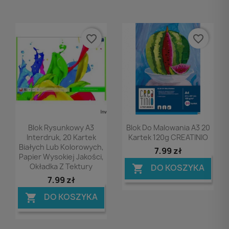
favorite_border
favorite_border
Podgląd
Podgląd


Blok Rysunkowy A3
Blok Do Malowania A3 20
Interdruk, 20 Kartek
Kartek 120g CREATINIO
Białych Lub Kolorowych,
7,99 zł
Papier Wysokiej Jakości,
Okładka Z Tektury
DO KOSZYKA

7,99 zł
DO KOSZYKA
