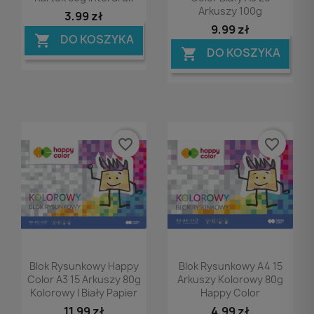
Arkuszy 100g
3,99 zł
9,99 zł
DO KOSZYKA

DO KOSZYKA

favorite_border
favorite_border
Podgląd
Podgląd


Blok Rysunkowy Happy
Blok Rysunkowy A4 15
Color A3 15 Arkuszy 80g
Arkuszy Kolorowy 80g
Kolorowy I Biały Papier
Happy Color
11,99 zł
4,99 zł