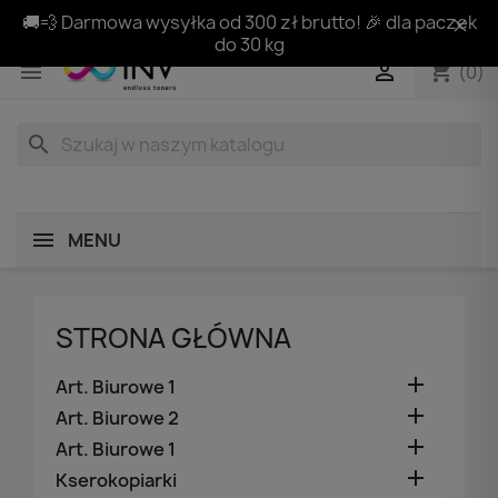
🚚💨 Darmowa wysyłka od 300 zł brutto! 🎉 dla paczek
do 30 kg
shopping_cart


(0)
search
MENU
STRONA GŁÓWNA

Art. Biurowe 1

Art. Biurowe 2

Art. Biurowe 1

Kserokopiarki