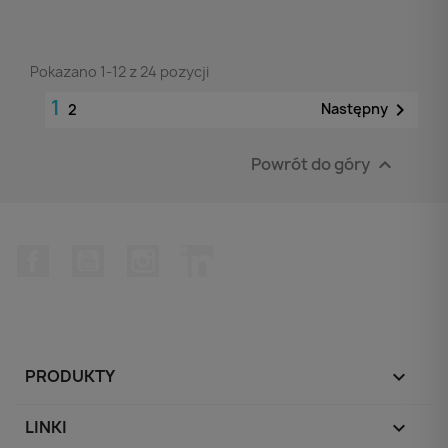
Pokazano 1-12 z 24 pozycji
1

Następny
2
Powrót do góry

Facebook
YouTube
Instagram
LinkedIn
PRODUKTY

LINKI
