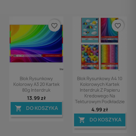
favorite_border
favorite_border
Podgląd
Podgląd


Blok Rysunkowy
Blok Rysunkowy A4 10
Kolorowy A3 20 Kartek
Kolorowych Kartek
80g Interdruk
Interdruk Z Papieru
Kredowego Na
13,99 zł
Tekturowym Podkładzie
DO KOSZYKA

4,99 zł
DO KOSZYKA
