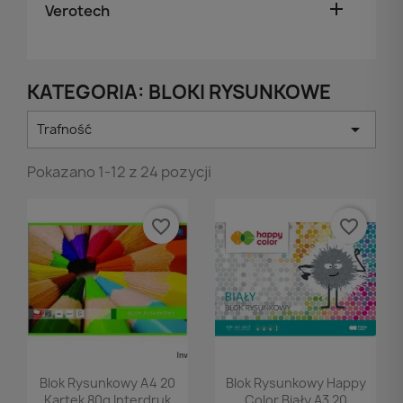

Verotech
KATEGORIA: BLOKI RYSUNKOWE

Trafność
Pokazano 1-12 z 24 pozycji
favorite_border
favorite_border
Podgląd
Podgląd


Blok Rysunkowy A4 20
Blok Rysunkowy Happy
Kartek 80g Interdruk
Color Biały A3 20