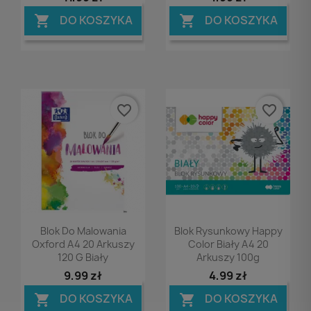
DO KOSZYKA
DO KOSZYKA


favorite_border
favorite_border
Podgląd
Podgląd


Blok Do Malowania
Blok Rysunkowy Happy
Oxford A4 20 Arkuszy
Color Biały A4 20
120 G Biały
Arkuszy 100g
9,99 zł
4,99 zł
DO KOSZYKA
DO KOSZYKA

