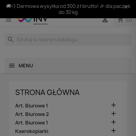
🚚💨 Darmowa wysyłka od 300 zł brutto! 🎉 dla paczek
do 30 kg
shopping_cart


(0)
search
MENU
STRONA GŁÓWNA

Art. Biurowe 1

Art. Biurowe 2

Art. Biurowe 1

Kserokopiarki