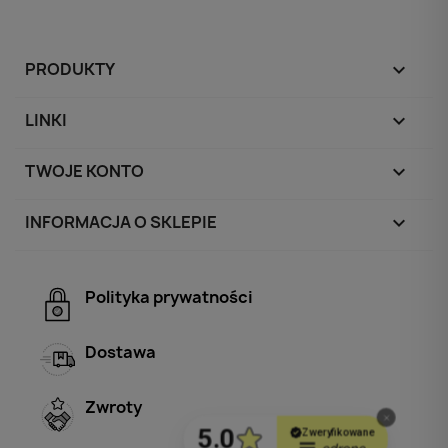
PRODUKTY

LINKI

TWOJE KONTO

INFORMACJA O SKLEPIE
keyboard_arrow_down
Polityka prywatności
Dostawa
Zwroty