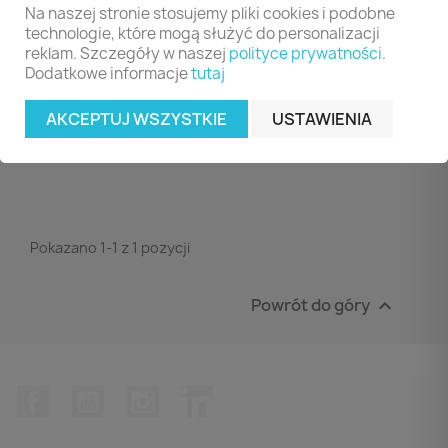
Na naszej stronie stosujemy pliki cookies i podobne
Kraft, Karton, A4, 300
technologie, które mogą służyć do personalizacji
Gsm, 3-Skrz., Mix
reklam. Szczegóły w naszej
polityce prywatności
.
Kolorów
Dodatkowe informacje
tutaj
4,99 zł
DO KOSZYKA

AKCEPTUJ WSZYSTKIE
USTAWIENIA
Pokazano 1-1 z 1 pozycji
Powrót do góry

Facebook
YouTube
Instagram
LinkedIn