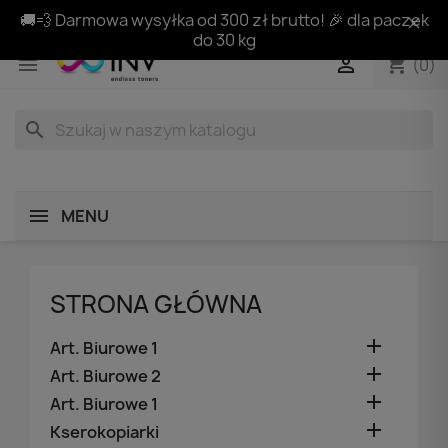
🚚💨 Darmowa wysyłka od 300 zł brutto! 🎉 dla paczek
do 30 kg
shopping_cart


(0)
search
MENU
STRONA GŁÓWNA

Art. Biurowe 1

Art. Biurowe 2

Art. Biurowe 1

Kserokopiarki