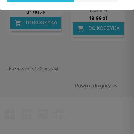
Fiorello
Podpórką ZAWIESZKA
130-1854
31,99 zł
18,99 zł
DO KOSZYKA

DO KOSZYKA

Pokazano 1-2 z 2 pozycji
Powrót do góry

Facebook
YouTube
Instagram
LinkedIn