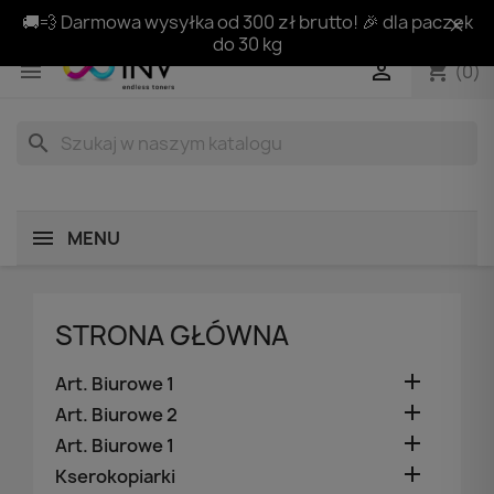
🚚💨 Darmowa wysyłka od 300 zł brutto! 🎉 dla paczek
do 30 kg
shopping_cart


(0)
search
MENU
STRONA GŁÓWNA

Art. Biurowe 1

Art. Biurowe 2

Art. Biurowe 1

Kserokopiarki