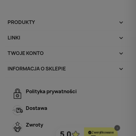
PRODUKTY

LINKI

TWOJE KONTO

INFORMACJA O SKLEPIE
keyboard_arrow_down
Polityka prywatności
Dostawa
Zwroty