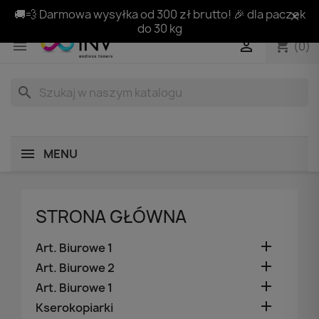
🚚💨 Darmowa wysyłka od 300 zł brutto! 🎉 dla paczek
do 30 kg
shopping_cart


(0)
search
MENU
STRONA GŁÓWNA

Art. Biurowe 1

Art. Biurowe 2

Art. Biurowe 1

Kserokopiarki