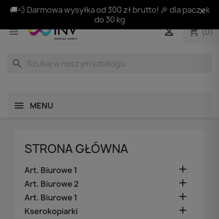
🚚💨 Darmowa wysyłka od 300 zł brutto! 🎉 dla paczek
do 30 kg
shopping_cart


(0)
search
MENU
STRONA GŁÓWNA

Art. Biurowe 1

Art. Biurowe 2

Art. Biurowe 1

Kserokopiarki