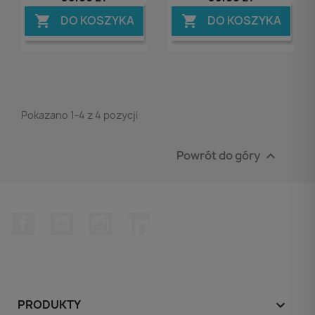
DO KOSZYKA
DO KOSZYKA


Pokazano 1-4 z 4 pozycji
Powrót do góry

Facebook
YouTube
Instagram
LinkedIn
PRODUKTY
