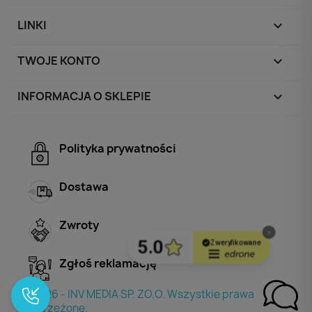
LINKI

TWOJE KONTO

INFORMACJA O SKLEPIE
keyboard_arrow_down
Polityka prywatności
Dostawa
Zwroty
Zgłoś reklamację
© 2026 - INV MEDIA SP. ZO.O. Wszystkie prawa
zastrzeżone.