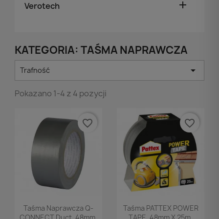

Verotech
KATEGORIA: TAŚMA NAPRAWCZA

Trafność
Pokazano 1-4 z 4 pozycji
favorite_border
favorite_border
Podgląd
Podgląd


Taśma Naprawcza Q-
Taśma PATTEX POWER
CONNECT Duct, 48mm,
TAPE, 48mm X 25m,