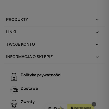
PRODUKTY

LINKI

TWOJE KONTO

INFORMACJA O SKLEPIE
keyboard_arrow_down
Polityka prywatności
Dostawa
Zwroty