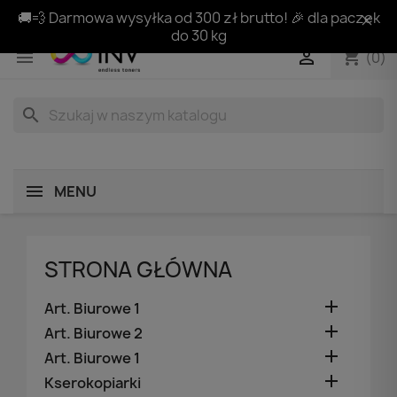
🚚💨 Darmowa wysyłka od 300 zł brutto! 🎉 dla paczek
do 30 kg
shopping_cart


(0)
search
MENU
STRONA GŁÓWNA

Art. Biurowe 1

Art. Biurowe 2

Art. Biurowe 1

Kserokopiarki