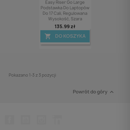
Easy Riser Go Large
Podstawka Do Laptopów
Do 17 Cali, Regulowana
Wysokość, Szara
135,99 zł
DO KOSZYKA

Pokazano 1-3 z 3 pozycji
Powrót do góry

Facebook
YouTube
Instagram
LinkedIn