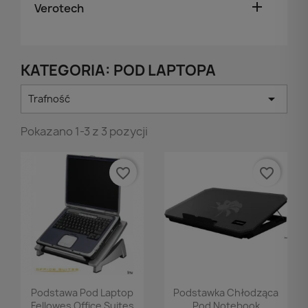

Verotech
KATEGORIA: POD LAPTOPA

Trafność
Pokazano 1-3 z 3 pozycji
favorite_border
favorite_border
Podgląd
Podgląd


Podstawa Pod Laptop
Podstawka Chłodząca
Fellowes Office Suites
Pod Notebook