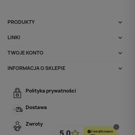
PRODUKTY

LINKI

TWOJE KONTO

INFORMACJA O SKLEPIE
keyboard_arrow_down
Polityka prywatności
Dostawa
Zwroty