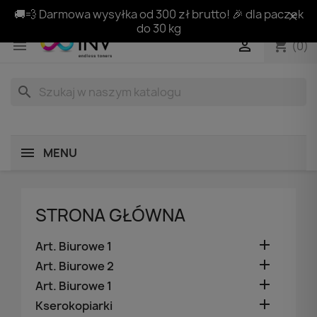
🚚💨 Darmowa wysyłka od 300 zł brutto! 🎉 dla paczek
do 30 kg
shopping_cart


(0)
search
MENU
STRONA GŁÓWNA

Art. Biurowe 1

Art. Biurowe 2

Art. Biurowe 1

Kserokopiarki