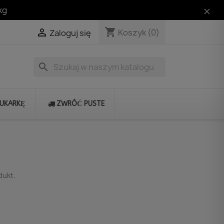
kg
shopping_cart

Koszyk
(0)
Zaloguj się
search
RUKARKĘ
ZWRÓĆ PUSTE
dukt.