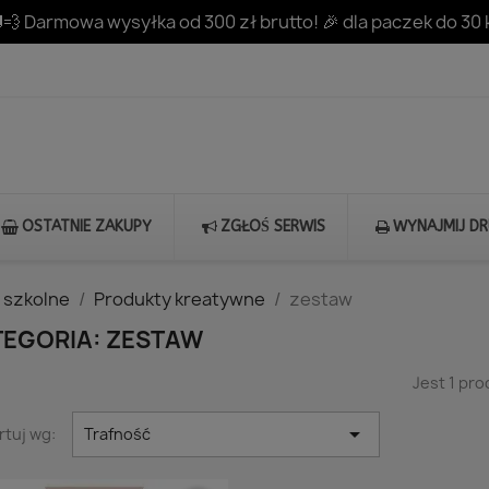
💨 Darmowa wysyłka od 300 zł brutto! 🎉 dla paczek do 30 
OSTATNIE ZAKUPY
ZGŁOŚ SERWIS
WYNAJMIJ D
 szkolne
Produkty kreatywne
zestaw
TEGORIA: ZESTAW
Jest 1 pro

rtuj wg:
Trafność