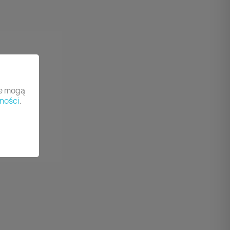
re mogą
ności
.