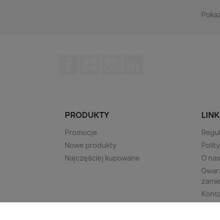
Pokaz
Facebook
YouTube
Instagram
LinkedIn
PRODUKTY
LINK
Promocje
Regu
Nowe produkty
Polit
Najczęściej kupowane
O na
Gwara
zami
Kont
Leasi
Mapa