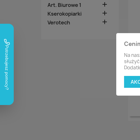

Art. Biurowe 1

Kserokopiarki

Verotech
Ceni
Na nas
służyć
Dodatk
AK
D