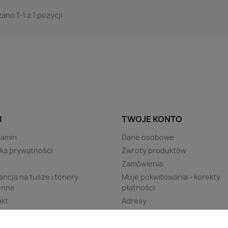
ano 1-1 z 1 pozycji
I
TWOJE KONTO
lamin
Dane osobowe
yka prywatności
Zwroty produktów
s
Zamówienia
ncja na tusze i tonery
Moje pokwitowania - korekty
enne
płatności
akt
Adresy
ng
Kupony
 strony
Moje powiadomienia