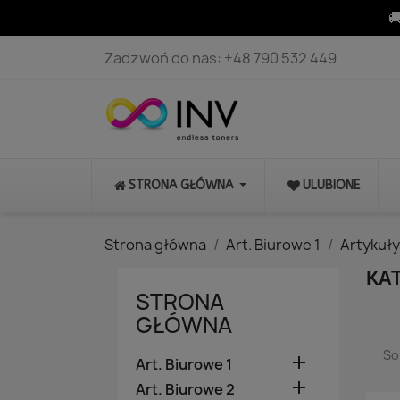

Zadzwoń do nas:
+48 790 532 449
STRONA GŁÓWNA
ULUBIONE
Strona główna
Art. Biurowe 1
Artykuły
KA
STRONA
GŁÓWNA
So

Art. Biurowe 1

Art. Biurowe 2