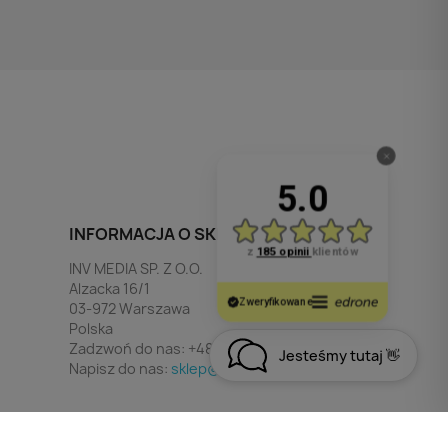
INFORMACJA O SKLEPIE
INV MEDIA SP. Z O.O.
Alzacka 16/1
03-972 Warszawa
Polska
Zadzwoń do nas:
+48 790 532 449
Jesteśmy tutaj 👋
Napisz do nas:
sklep@invmedia.pl