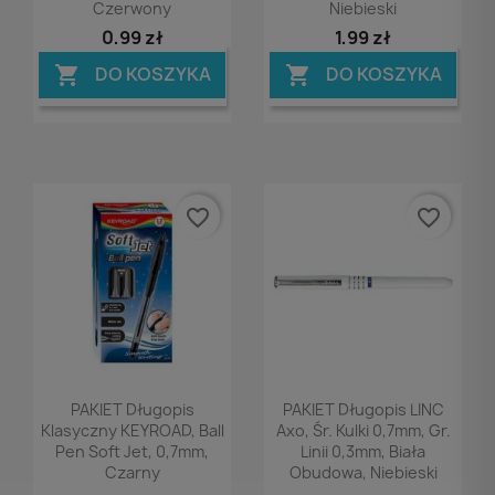
Czerwony
Niebieski
0,99 zł
1,99 zł
DO KOSZYKA
DO KOSZYKA


favorite_border
favorite_border
Podgląd
Podgląd


PAKIET Długopis
PAKIET Długopis LINC
Klasyczny KEYROAD, Ball
Axo, Śr. Kulki 0,7mm, Gr.
Pen Soft Jet, 0,7mm,
Linii 0,3mm, Biała
Czarny
Obudowa, Niebieski