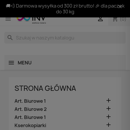
🚚💨 Darmowa wysyłka od 300 zł brutto! 🎉 dla paczek
do 30 kg
shopping_cart


(0)
search
MENU
STRONA GŁÓWNA

Art. Biurowe 1

Art. Biurowe 2

Art. Biurowe 1

Kserokopiarki