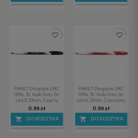
favorite_border
favorite_border
Podgląd
Podgląd


PAKIET Długopis LINC
PAKIET Długopis LINC
Offix, Śr. Kulki 1mm, Gr.
Offix, Śr. Kulki 1mm, Gr.
Linii 0,33mm, Czarny
Linii 0,33mm, Czerwony
0,99 zł
0,99 zł
DO KOSZYKA
DO KOSZYKA

