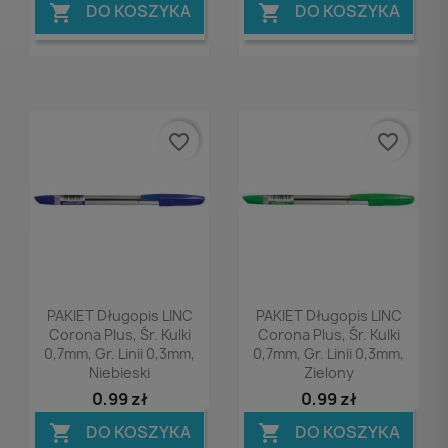
DO KOSZYKA
DO KOSZYKA


favorite_border
favorite_border
Podgląd
Podgląd


PAKIET Długopis LINC
PAKIET Długopis LINC
Corona Plus, Śr. Kulki
Corona Plus, Śr. Kulki
0,7mm, Gr. Linii 0,3mm,
0,7mm, Gr. Linii 0,3mm,
Niebieski
Zielony
0,99 zł
0,99 zł
DO KOSZYKA
DO KOSZYKA

