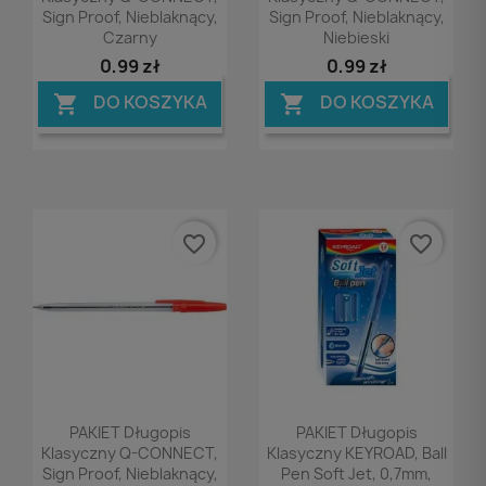
Sign Proof, Nieblaknący,
Sign Proof, Nieblaknący,
Czarny
Niebieski
0,99 zł
0,99 zł
DO KOSZYKA
DO KOSZYKA


favorite_border
favorite_border
Podgląd
Podgląd


PAKIET Długopis
PAKIET Długopis
Klasyczny Q-CONNECT,
Klasyczny KEYROAD, Ball
Sign Proof, Nieblaknący,
Pen Soft Jet, 0,7mm,