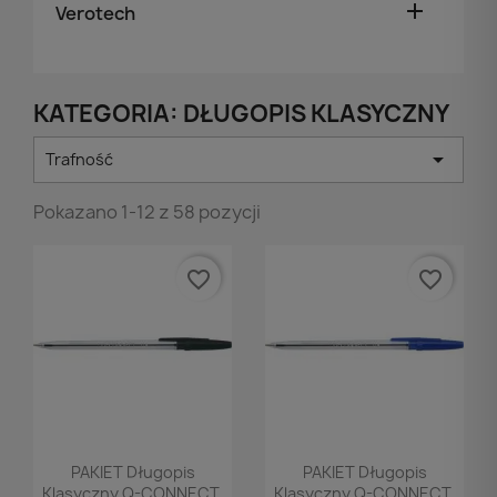

Verotech
KATEGORIA: DŁUGOPIS KLASYCZNY

Trafność
Pokazano 1-12 z 58 pozycji
favorite_border
favorite_border
Podgląd
Podgląd


PAKIET Długopis
PAKIET Długopis
Klasyczny Q-CONNECT,
Klasyczny Q-CONNECT,