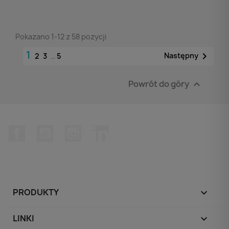
Pokazano 1-12 z 58 pozycji
1

Następny
2
3
…
5
Powrót do góry

Facebook
YouTube
Instagram
LinkedIn
PRODUKTY

LINKI
