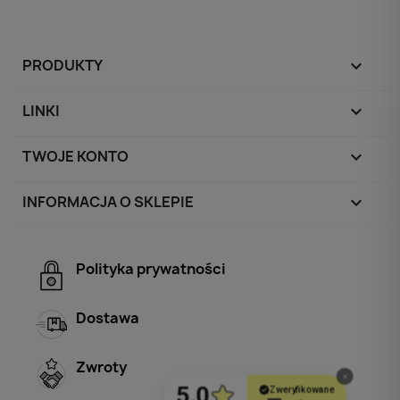
PRODUKTY

LINKI

TWOJE KONTO

INFORMACJA O SKLEPIE
keyboard_arrow_down
Polityka prywatności
Dostawa
Zwroty