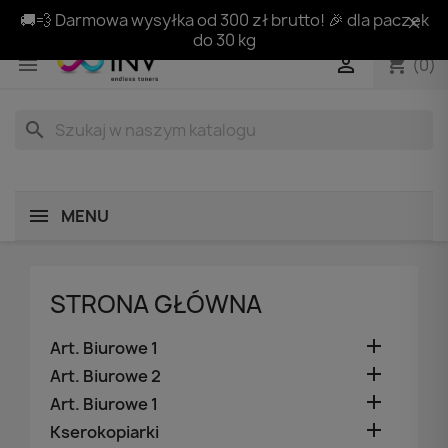
🚚💨 Darmowa wysyłka od 300 zł brutto! 🎉 dla paczek
do 30 kg
shopping_cart


(0)
search
MENU
STRONA GŁÓWNA

Art. Biurowe 1

Art. Biurowe 2

Art. Biurowe 1

Kserokopiarki