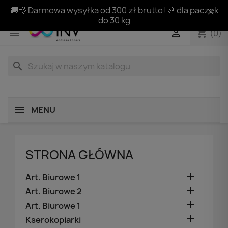
🚚💨 Darmowa wysyłka od 300 zł brutto! 🎉 dla paczek
do 30 kg
shopping_cart


(0)
search
MENU
STRONA GŁÓWNA

Art. Biurowe 1

Art. Biurowe 2

Art. Biurowe 1

Kserokopiarki