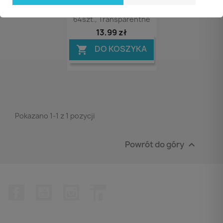
Kółka Mocująca APLI
Typu „dot”, Usuwalne,
64szt., Transparentne
13,99 zł
DO KOSZYKA

Pokazano 1-1 z 1 pozycji
Powrót do góry

Facebook
YouTube
Instagram
LinkedIn