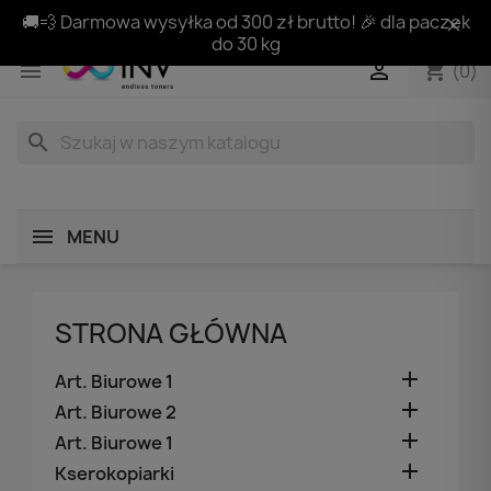
🚚💨 Darmowa wysyłka od 300 zł brutto! 🎉 dla paczek
do 30 kg
shopping_cart


(0)
search
MENU
STRONA GŁÓWNA

Art. Biurowe 1

Art. Biurowe 2

Art. Biurowe 1

Kserokopiarki