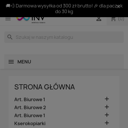
🚚💨 Darmowa wysyłka od 300 zł brutto! 🎉 dla paczek
do 30 kg
shopping_cart


(0)
search
MENU
STRONA GŁÓWNA

Art. Biurowe 1

Art. Biurowe 2

Art. Biurowe 1

Kserokopiarki