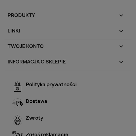
PRODUKTY

LINKI

TWOJE KONTO

INFORMACJA O SKLEPIE
keyboard_arrow_down
Polityka prywatności
Dostawa
Zwroty
Zgłoś reklamację