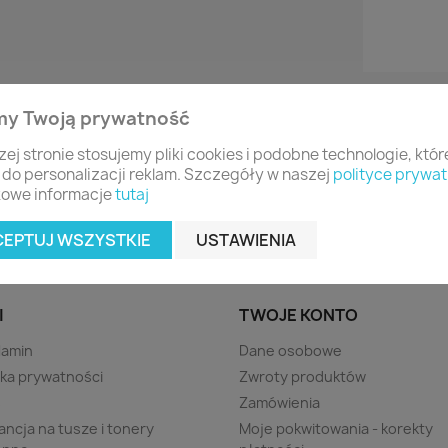
my Twoją prywatność
zej stronie stosujemy pliki cookies i podobne technologie, któ
 do personalizacji reklam. Szczegóły w naszej
polityce prywat
owe informacje
tutaj
CEPTUJ WSZYSTKIE
USTAWIENIA
I
TWOJE KONTO
lamin
Dane osobowe
yka prywatności
Zwroty produktów
s
Zamówienia
ncja na tusze i tonery
Moje pokwitowania - korekty