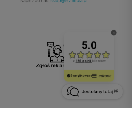
Napisz do nas:
sklep@invmedia.pl
Zgłoś reklamację
Jesteśmy tutaj 👋