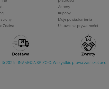
enne
płatności
akt
Adresy
ng
Kupony
 strony
Moje powiadomienia
c Zdalna
Ustawienia prywatności
Dostawa
Zwroty
© 2026 - INV MEDIA SP. ZO.O. Wszystkie prawa zastrzeżone.
×
yszukac