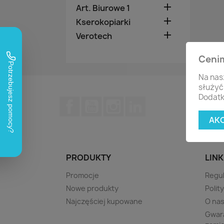

Art. Biurowe 1

Kserokopiarki

Verotech
Ceni
Na nas
służyć
Dodatk
Facebook
YouTube
Instagram
LinkedIn
AK
PRODUKTY
LINK
Promocje
Regu
Nowe produkty
Polit
Najczęściej kupowane
O na
Gwara