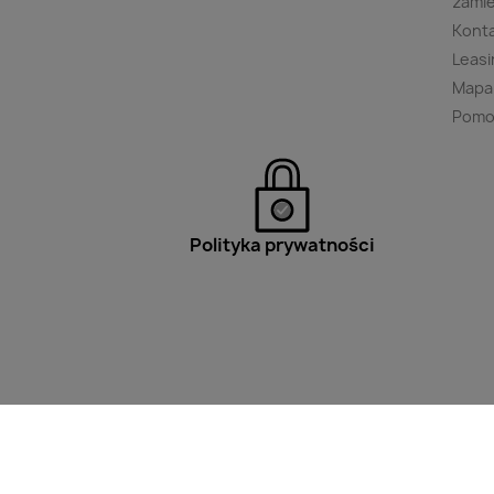
zami
Kont
Leasi
Mapa
Pomo
Polityka prywatności
Filtry
Wpisz minimum 2 znaki aby w