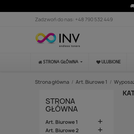

Zadzwoń do nas:
+48 790 532 449
STRONA GŁÓWNA
ULUBIONE
Strona główna
Art. Biurowe 1
Wyposaż
KAT
STRONA
GŁÓWNA

Art. Biurowe 1

Art. Biurowe 2