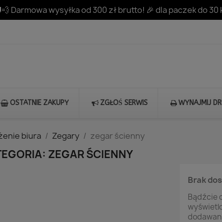
💨 Darmowa wysyłka od 300 zł brutto! 🎉 dla paczek do 30 
OSTATNIE ZAKUPY
ZGŁOŚ SERWIS
WYNAJMIJ D
enie biura
Zegary
zegar ścienny
EGORIA: ZEGAR ŚCIENNY
Brak do
Bądźcie c
wyświetl
dodawani