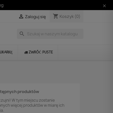
kg
shopping_cart

Koszyk
(0)
Zaloguj się
search
RUKARKĘ
ZWRÓĆ PUSTE
stępnych produktów
zujni! W tym miejscu zostanie
onych więcej produktów w miarę ich
a.