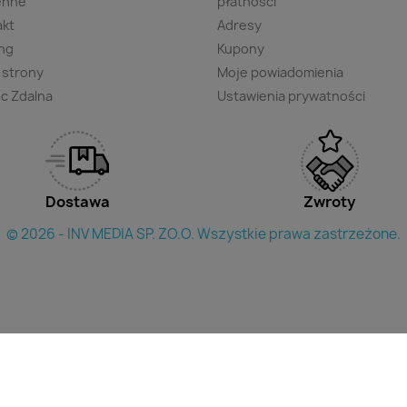
enne
płatności
akt
Adresy
ng
Kupony
 strony
Moje powiadomienia
c Zdalna
Ustawienia prywatności
Dostawa
Zwroty
© 2026 - INV MEDIA SP. ZO.O. Wszystkie prawa zastrzeżone.
×
yszukac