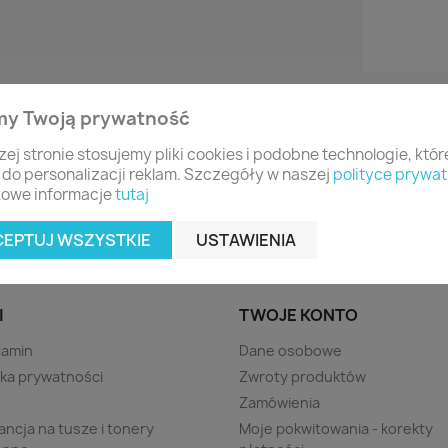
my Twoją prywatność
zej stronie stosujemy pliki cookies i podobne technologie, któ
 do personalizacji reklam. Szczegóły w naszej
polityce prywat
owe informacje
tutaj
CEPTUJ WSZYSTKIE
USTAWIENIA
I
TWOJE KONTO
lamin
Dane osobowe
yka prywatności
Zwroty produktów
s
Zamówienia
ncja na tusze i tonery
Moje pokwitowania - korekty