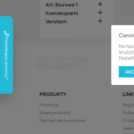

Art. Biurowe 1

Kserokopiarki

Verotech
Ceni
Na nas
służyć
Dodatk
Facebook
YouTube
Instagram
LinkedIn
AK
PRODUKTY
LINK
Promocje
Regu
Nowe produkty
Polit
Najczęściej kupowane
O na
Gwara