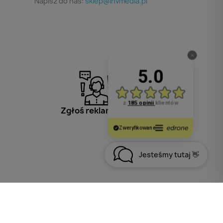
Napisz do nas:
sklep@invmedia.pl
Zgłoś reklamację
Jesteśmy tutaj 👋