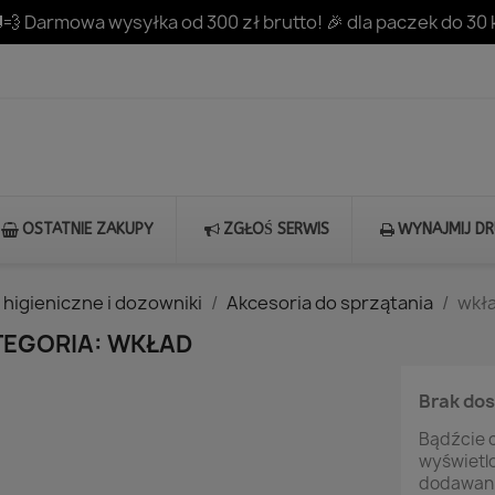
💨 Darmowa wysyłka od 300 zł brutto! 🎉 dla paczek do 30 
OSTATNIE ZAKUPY
ZGŁOŚ SERWIS
WYNAJMIJ D
 higieniczne i dozowniki
Akcesoria do sprzątania
wkł
TEGORIA: WKŁAD
Brak do
Bądźcie c
wyświetl
dodawani