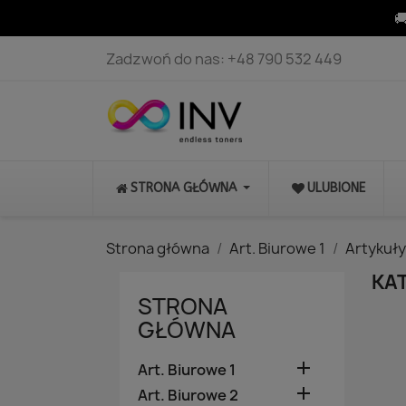

Zadzwoń do nas:
+48 790 532 449
STRONA GŁÓWNA
ULUBIONE
Strona główna
Art. Biurowe 1
Artykuły
KA
STRONA
GŁÓWNA

Art. Biurowe 1

Art. Biurowe 2