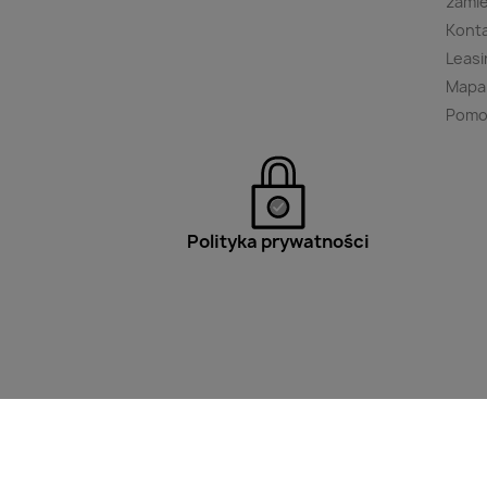
zami
Kont
Leasi
Mapa
Pomo
Polityka prywatności
Filtry
Wpisz minimum 2 znaki aby w