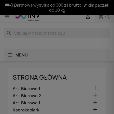
🚚💨 Darmowa wysyłka od 300 zł brutto! 🎉 dla paczek
do 30 kg
shopping_cart


(0)
search
MENU
STRONA GŁÓWNA

Art. Biurowe 1

Art. Biurowe 2

Art. Biurowe 1

Kserokopiarki