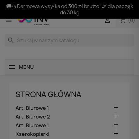
🚚💨 Darmowa wysyłka od 300 zł brutto! 🎉 dla paczek
do 30 kg
shopping_cart


(0)
search
MENU
STRONA GŁÓWNA

Art. Biurowe 1

Art. Biurowe 2

Art. Biurowe 1

Kserokopiarki