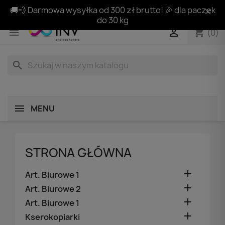
🚚💨 Darmowa wysyłka od 300 zł brutto! 🎉 dla paczek
do 30 kg
shopping_cart


(0)
search
MENU
STRONA GŁÓWNA

Art. Biurowe 1

Art. Biurowe 2

Art. Biurowe 1

Kserokopiarki