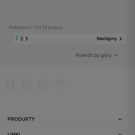
Pokazano 1-12 z 33 pozycji
1

Następny
2
3
Powrót do góry

Facebook
YouTube
Instagram
LinkedIn
PRODUKTY

LINKI
