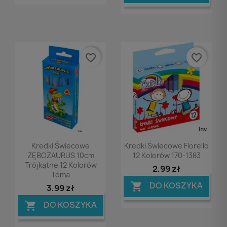
favorite_border
favorite_border
Podgląd
Podgląd


Kredki Świecowe
Kredki Świecowe Fiorello
ZĘBOZAURUS 10cm
12 Kolorów 170-1383
Trójkątne 12 Kolorów
2,99 zł
Toma
DO KOSZYKA

3,99 zł
DO KOSZYKA
