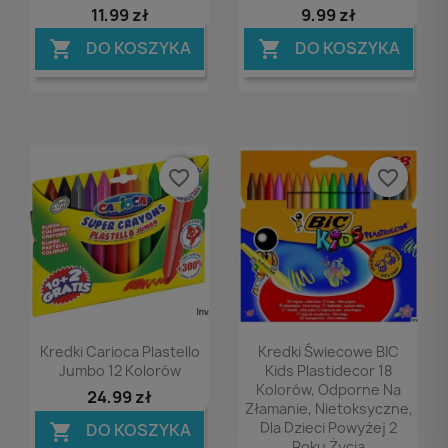
11,99 zł
9,99 zł
DO KOSZYKA
DO KOSZYKA


favorite_border
favorite_border
Podgląd
Podgląd


Kredki Carioca Plastello
Kredki Świecowe BIC
Jumbo 12 Kolorów
Kids Plastidecor 18
Kolorów, Odporne Na
24,99 zł
Złamanie, Nietoksyczne,
Dla Dzieci Powyżej 2
DO KOSZYKA

Roku Życia