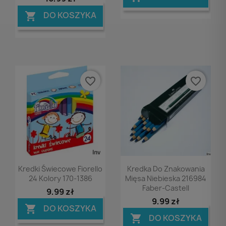
DO KOSZYKA

favorite_border
favorite_border
Podgląd
Podgląd


Kredki Świecowe Fiorello
Kredka Do Znakowania
24 Kolory 170-1386
Mięsa Niebieska 216984
Faber-Castell
9,99 zł
9,99 zł
DO KOSZYKA

DO KOSZYKA
