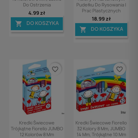
Do Ostrzenia
Pudełku Do Rysowania I
Prac Plastycznych
4,99 zł
18,99 zł
DO KOSZYKA

DO KOSZYKA

favorite_border
favorite_border
Podgląd
Podgląd


Kredki Świecowe
Kredki Świecowe Fiorello
Trójkątne Fiorello JUMBO
32 Kolory 8 Mm, JUMBO
12 Kolorów 8 Mm
14 Mm, Trójkątne 10 Mm