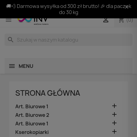
🚚💨 Darmowa wysyłka od 300 zł brutto! 🎉 dla paczek
do 30 kg
shopping_cart


(0)
search
MENU
STRONA GŁÓWNA

Art. Biurowe 1

Art. Biurowe 2

Art. Biurowe 1

Kserokopiarki