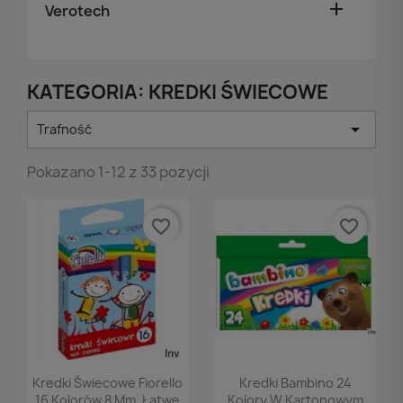

Verotech
KATEGORIA: KREDKI ŚWIECOWE

Trafność
Pokazano 1-12 z 33 pozycji
favorite_border
favorite_border
Podgląd
Podgląd


Kredki Świecowe Fiorello
Kredki Bambino 24
16 Kolorów 8 Mm, Łatwe
Kolory W Kartonowym