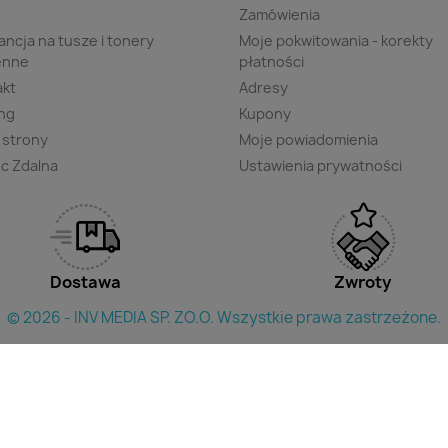
s
Zamówienia
ncja na tusze i tonery
Moje pokwitowania - korekty
enne
płatności
akt
Adresy
ng
Kupony
 strony
Moje powiadomienia
c Zdalna
Ustawienia prywatności
Dostawa
Zwroty
© 2026 - INV MEDIA SP. ZO.O. Wszystkie prawa zastrzeżone.
×