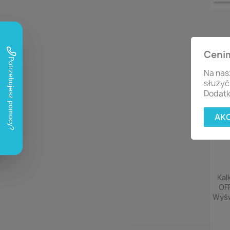
Ceni
Na nas
służyć
Dodatk
AK
Kal
OFF
Wyśw