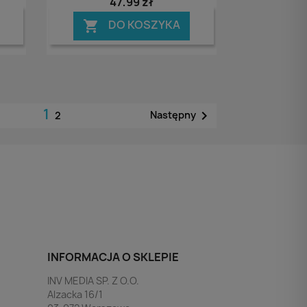
47,99 zł
DO KOSZYKA

1

Następny
2
INFORMACJA O SKLEPIE
INV MEDIA SP. Z O.O.
Alzacka 16/1