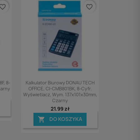
vorite_border
favorite_border
Podgląd

F, 8-
Kalkulator Biurowy DONAU TECH
zarny
OFFICE, CI-CMB801BK, 8-Cyfr.
Wyświetlacz, Wym. 137x101x30mm,
Czarny
21,99 zł
DO KOSZYKA
