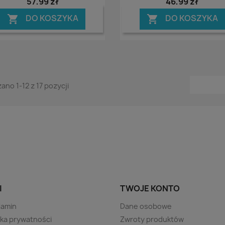
57,99 zł
46,99 zł
DO KOSZYKA
DO KOSZYKA


ano 1-12 z 17 pozycji
I
TWOJE KONTO
lamin
Dane osobowe
yka prywatności
Zwroty produktów