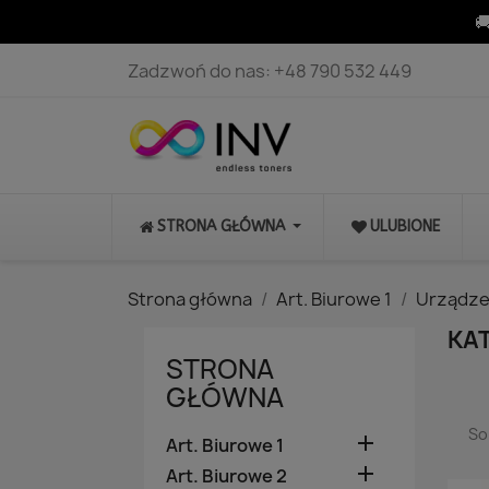

Zadzwoń do nas:
+48 790 532 449
STRONA GŁÓWNA
ULUBIONE
Strona główna
Art. Biurowe 1
Urządze
KA
STRONA
GŁÓWNA
So

Art. Biurowe 1

Art. Biurowe 2