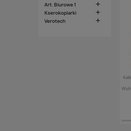

Art. Biurowe 1

Kserokopiarki

Verotech
Kal
Wyśw