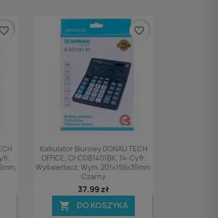
vorite_border
favorite_border
Podgląd

TECH
Kalkulator Biurowy DONAU TECH
fr.
OFFICE, CI-CDB1401BK, 14-Cyfr.
35mm,
Wyświetlacz, Wym. 201x155x35mm,
Czarny
37,99 zł
DO KOSZYKA
