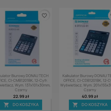
favorite_border
fa
Podgląd
Podgląd


kulator Biurowy DONAU TECH
Kalkulator Biurowy DONAU 
ICE, CI-CMB1201BK, 12-Cyfr.
OFFICE, CI-CDB1201BK, 12-Cy
ietlacz, Wym. 137x101x30mm,
Wyświetlacz, Wym. 201x155x
Czarny
Czarny
22,99 zł
40,99 zł
DO KOSZYKA
DO KOSZYKA

