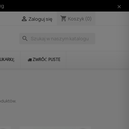
kg
shopping_cart

Koszyk
(0)
Zaloguj się
search
RUKARKĘ
ZWRÓĆ PUSTE
roduktów.