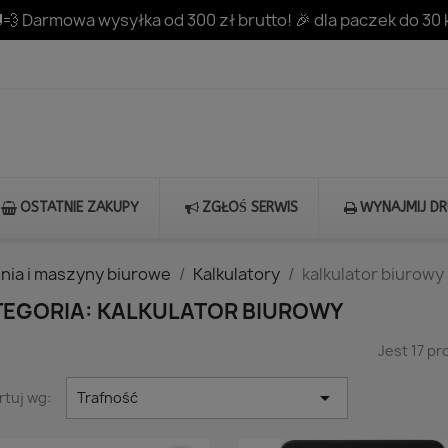
💨 Darmowa wysyłka od 300 zł brutto! 🎉 dla paczek do 30 
OSTATNIE ZAKUPY
ZGŁOŚ SERWIS
WYNAJMIJ D
nia i maszyny biurowe
Kalkulatory
kalkulator biurowy
TEGORIA: KALKULATOR BIUROWY
Jest 17 p

rtuj wg:
Trafność