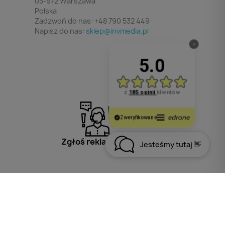
03-972 Warszawa
Polska
Zadzwoń do nas:
+48 790 532 449
Napisz do nas:
sklep@invmedia.pl
Zgłoś reklamację
Jesteśmy tutaj 👋