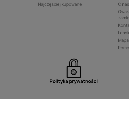
Najczęściej kupowane
O na
Gwara
zami
Kont
Leasi
Mapa
Pomo
Polityka prywatności