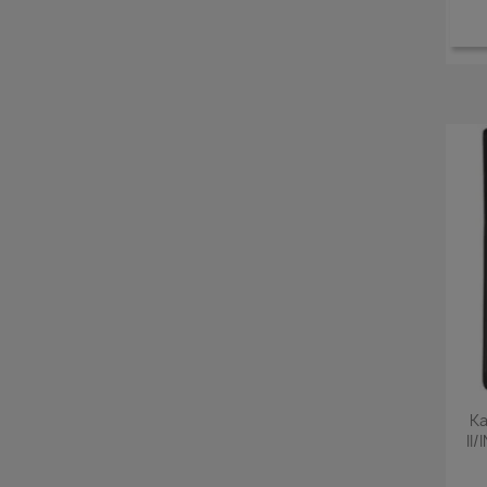
Ka
II