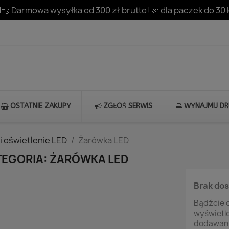
💨 Darmowa wysyłka od 300 zł brutto! 🎉 dla paczek do 30 
OSTATNIE ZAKUPY
ZGŁOŚ SERWIS
WYNAJMIJ D
i oświetlenie LED
Żarówka LED
TEGORIA: ŻARÓWKA LED
Brak do
Bądźcie c
wyświetl
dodawani