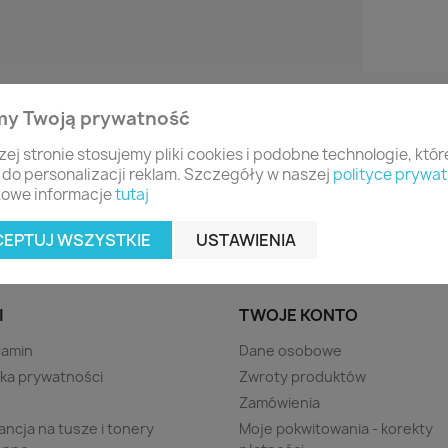
my Twoją prywatność
zej stronie stosujemy pliki cookies i podobne technologie, któ
 do personalizacji reklam. Szczegóły w naszej
polityce prywat
owe informacje
tutaj
CEPTUJ WSZYSTKIE
USTAWIENIA
I
TWOJE KONTO
lamin
Dane osobowe
yka prywatności
Zwroty produktów
s
Zamówienia
ncja na tusze i tonery
Moje pokwitowania - korekty