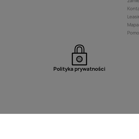
zami
Kont
Leasi
Mapa
Pomo
Polityka prywatności
Filtry
Wpisz minimum 2 znaki aby w