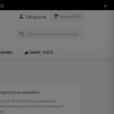
kg
shopping_cart

Koszyk
(0)
Zaloguj się
search
RUKARKĘ
ZWRÓĆ PUSTE
stępnych produktów
zujni! W tym miejscu zostanie
onych więcej produktów w miarę ich
a.