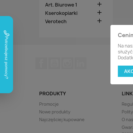

Art. Biurowe 1

Kserokopiarki

Verotech
Ceni
Na nas
służyć
Dodatk
Facebook
YouTube
Instagram
LinkedIn
AK
PRODUKTY
LINK
Promocje
Regu
Nowe produkty
Polit
Najczęściej kupowane
O na
Gwara