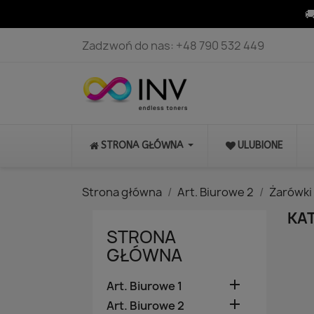

Zadzwoń do nas:
+48 790 532 449
STRONA GŁÓWNA
ULUBIONE
Strona główna
Art. Biurowe 2
Żarówki 
KA
STRONA
GŁÓWNA

Art. Biurowe 1

Art. Biurowe 2