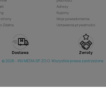
enne
płatności
akt
Adresy
ng
Kupony
 strony
Moje powiadomienia
c Zdalna
Ustawienia prywatności
Dostawa
Zwroty
© 2026 - INV MEDIA SP. ZO.O. Wszystkie prawa zastrzeżone.
×
yszukac