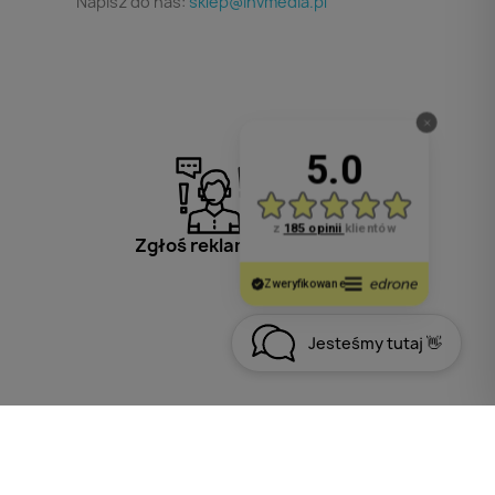
Napisz do nas:
sklep@invmedia.pl
Zgłoś reklamację
Jesteśmy tutaj 👋