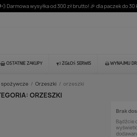
💨 Darmowa wysyłka od 300 zł brutto! 🎉 dla paczek do 30 
OSTATNIE ZAKUPY
ZGŁOŚ SERWIS
WYNAJMIJ D
y spożywcze
Orzeszki
orzeszki
EGORIA: ORZESZKI
Brak do
Bądźcie c
wyświetl
dodawani