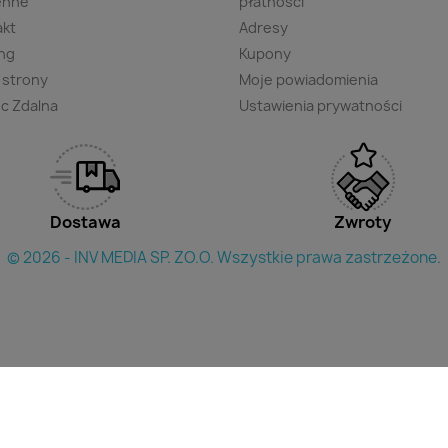
enne
płatności
akt
Adresy
ng
Kupony
 strony
Moje powiadomienia
c Zdalna
Ustawienia prywatności
Dostawa
Zwroty
© 2026 - INV MEDIA SP. ZO.O. Wszystkie prawa zastrzeżone.
×
yszukac