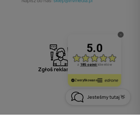
Napisz do nas:
sklep@invmedia.pl
Zgłoś reklamację
Jesteśmy tutaj 👋