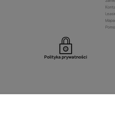
zami
Kont
Leasi
Mapa
Pomo
Polityka prywatności
Filtry
Wpisz minimum 2 znaki aby w