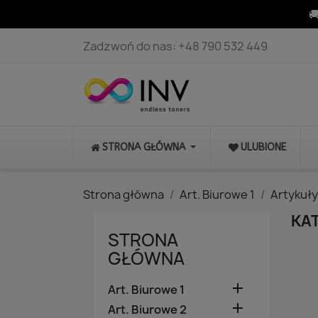

Zadzwoń do nas:
+48 790 532 449
STRONA GŁÓWNA
ULUBIONE
Strona główna
Art. Biurowe 1
Artykuł
KAT
STRONA
GŁÓWNA

Art. Biurowe 1

Art. Biurowe 2