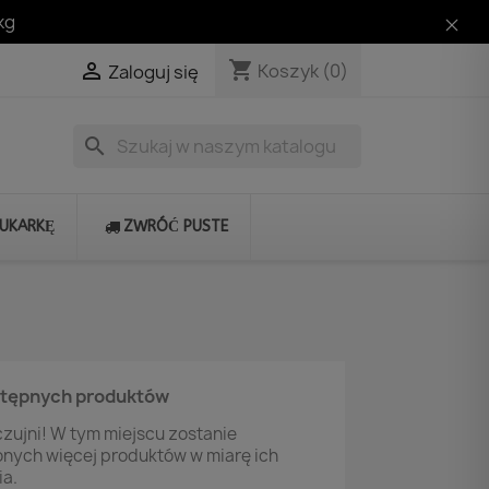
kg
shopping_cart

Koszyk
(0)
Zaloguj się
search
RUKARKĘ
ZWRÓĆ PUSTE
stępnych produktów
zujni! W tym miejscu zostanie
onych więcej produktów w miarę ich
a.