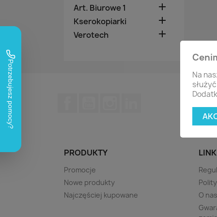

Art. Biurowe 1

Kserokopiarki

Verotech
Ceni
Na nas
służyć
Dodatk
Facebook
YouTube
Instagram
LinkedIn
AK
PRODUKTY
LINK
Promocje
Regu
Nowe produkty
Polit
Najczęściej kupowane
O na
Gwara