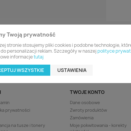
my Twoją prywatność
zej stronie stosujemy pliki cookies i podobne technologie, któ
 do personalizacji reklam. Szczegóły w naszej
polityce prywat
owe informacje
tutaj
CEPTUJ WSZYSTKIE
USTAWIENIA
I
TWOJE KONTO
lamin
Dane osobowe
yka prywatności
Zwroty produktów
s
Zamówienia
ncja na tusze i tonery
Moje pokwitowania - korekty