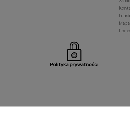
zami
Kont
Leasi
Mapa
Pomo
Polityka prywatności
Filtry
Wpisz minimum 2 znaki aby w