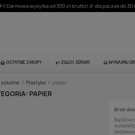
💨 Darmowa wysyłka od 300 zł brutto! 🎉 dla paczek do 30 
OSTATNIE ZAKUPY
ZGŁOŚ SERWIS
WYNAJMIJ D
 szkolne
Plastyka
papier
EGORIA: PAPIER
Brak do
Bądźcie c
wyświetl
dodawani