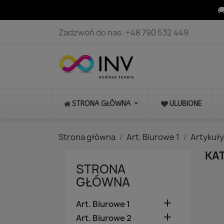

Zadzwoń do nas:
+48 790 532 449
STRONA GŁÓWNA
ULUBIONE
Strona główna
Art. Biurowe 1
Artykuły
KAT
STRONA
GŁÓWNA

Art. Biurowe 1

Art. Biurowe 2