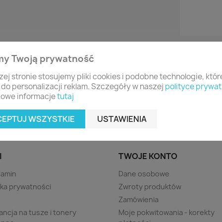
my Twoją prywatność
zej stronie stosujemy pliki cookies i podobne technologie, któ
 do personalizacji reklam. Szczegóły w naszej
polityce prywat
owe informacje
tutaj
CEPTUJ WSZYSTKIE
USTAWIENIA
I
TWOJE KONTO
lamin
Dane osobowe
yka prywatności
Zwroty produktów
s
Zamówienia
ncja na tusze i tonery
Moje pokwitowania - korekty