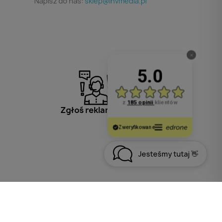
Napisz do nas:
sklep@invmedia.pl
Zgłoś reklamację
Jesteśmy tutaj 👋