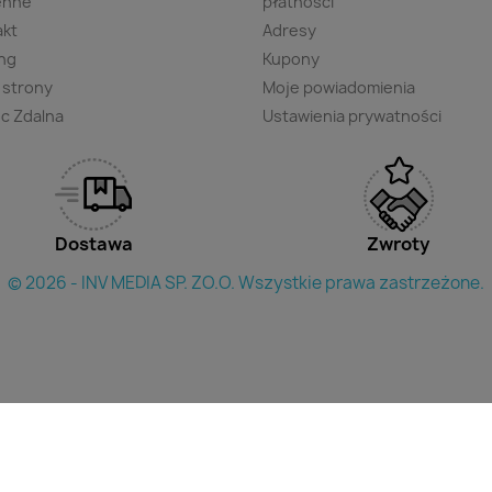
enne
płatności
akt
Adresy
ng
Kupony
 strony
Moje powiadomienia
c Zdalna
Ustawienia prywatności
Dostawa
Zwroty
© 2026 - INV MEDIA SP. ZO.O. Wszystkie prawa zastrzeżone.
×
yszukac