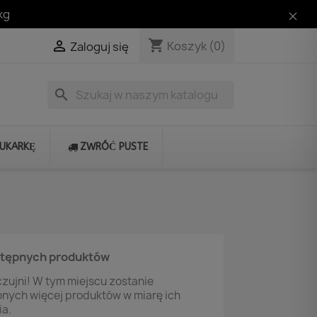
kg
shopping_cart

Koszyk
(0)
Zaloguj się
search
RUKARKĘ
ZWRÓĆ PUSTE
stępnych produktów
zujni! W tym miejscu zostanie
onych więcej produktów w miarę ich
a.