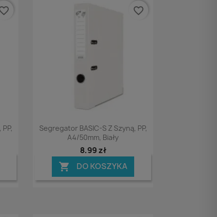
vorite_border
favorite_border
Podgląd

 PP,
Segregator BASIC-S Z Szyną, PP,
A4/50mm, Biały
8,99 zł
DO KOSZYKA
