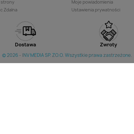
 strony
Moje powiadomienia
c Zdalna
Ustawienia prywatności
Dostawa
Zwroty
© 2026 - INV MEDIA SP. ZO.O. Wszystkie prawa zastrzeżone.
×
yszukac