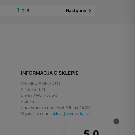
1

Następny
2
3
INFORMACJA O SKLEPIE
INV MEDIA SP. Z O.O.
Alzacka 16/1
03-972 Warszawa
Polska
Zadzwoń do nas:
+48 790 532 449
Napisz do nas:
sklep@invmedia.pl