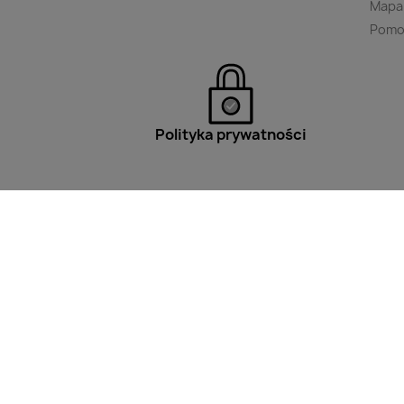
Mapa
Pomo
Polityka prywatności
Filtry
Wpisz minimum 2 znaki aby w