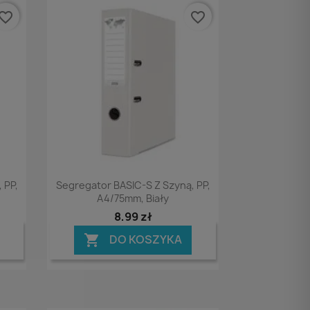
vorite_border
favorite_border
Podgląd

 PP,
Segregator BASIC-S Z Szyną, PP,
A4/75mm, Biały
8,99 zł
DO KOSZYKA
