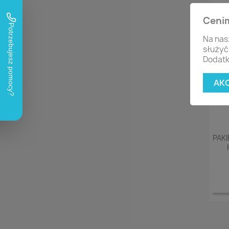
Ceni
Na nas
służyć
Dodatk
AK
PAKI