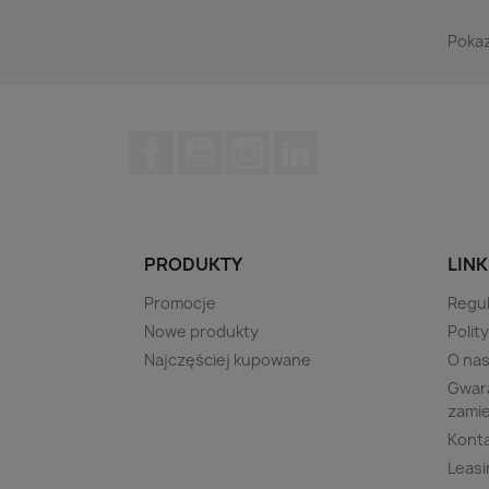
Pokaz
Facebook
YouTube
Instagram
LinkedIn
PRODUKTY
LINK
Promocje
Regu
Nowe produkty
Polit
Najczęściej kupowane
O na
Gwara
zami
Kont
Leasi