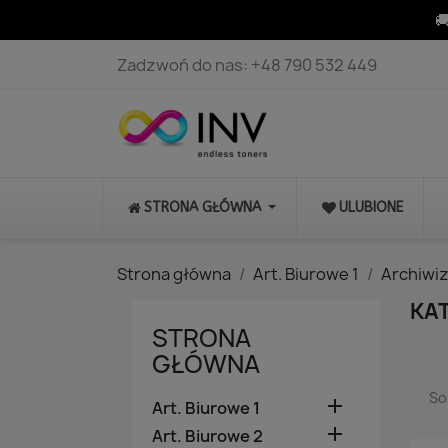

Zadzwoń do nas:
+48 790 532 449
STRONA GŁÓWNA
ULUBIONE
Strona główna
Art. Biurowe 1
Archiwi
KA
STRONA
GŁÓWNA
So

Art. Biurowe 1

Art. Biurowe 2