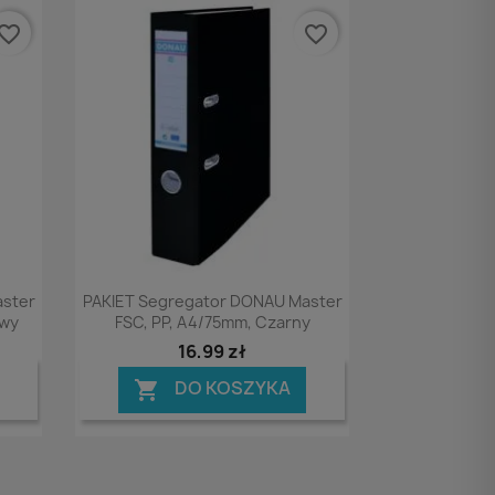
vorite_border
favorite_border
Podgląd

aster
PAKIET Segregator DONAU Master
owy
FSC, PP, A4/75mm, Czarny
16,99 zł
DO KOSZYKA
