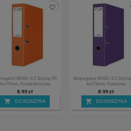
favorite_border
fa
Podgląd
Podgląd


regator BASIC-S Z Szyną, PP,
Segregator BASIC-S Z Szyną,
A4/75mm, Pomarańczowy
A4/75mm, Fioletowy
8,99 zł
8,99 zł
DO KOSZYKA
DO KOSZYKA

