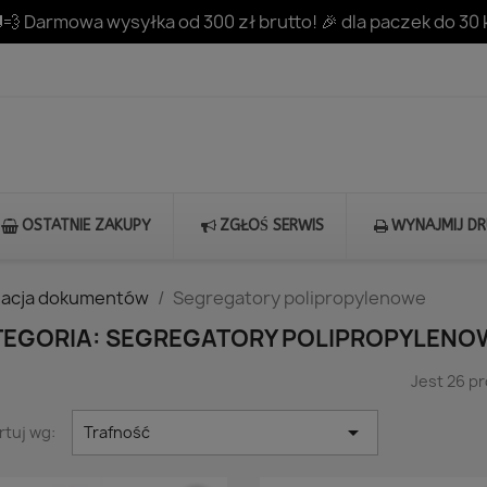
💨 Darmowa wysyłka od 300 zł brutto! 🎉 dla paczek do 30 
OSTATNIE ZAKUPY
ZGŁOŚ SERWIS
WYNAJMIJ D
zacja dokumentów
Segregatory polipropylenowe
TEGORIA: SEGREGATORY POLIPROPYLENO
Jest 26 p

rtuj wg:
Trafność