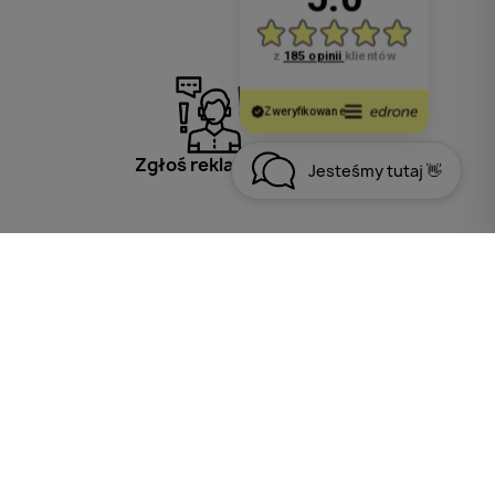
Zgłoś reklamację
Jesteśmy tutaj 👋