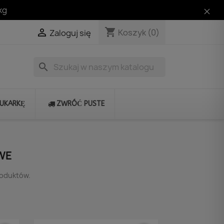
kg
shopping_cart

Koszyk
(0)
Zaloguj się
search
RUKARKĘ
ZWRÓĆ PUSTE
WE
roduktów.