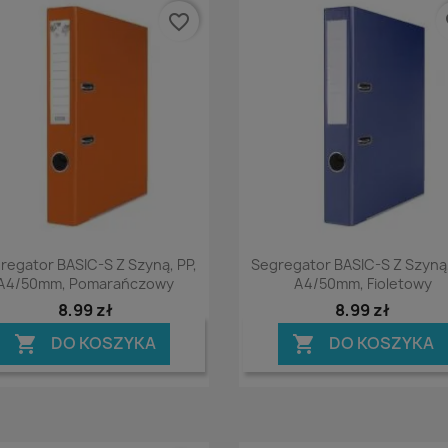
favorite_border
fa
Podgląd
Podgląd


regator BASIC-S Z Szyną, PP,
Segregator BASIC-S Z Szyną,
A4/50mm, Pomarańczowy
A4/50mm, Fioletowy
8,99 zł
8,99 zł
DO KOSZYKA
DO KOSZYKA

