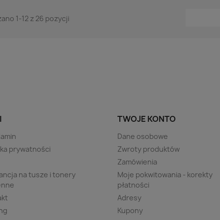
ano 1-12 z 26 pozycji
I
TWOJE KONTO
lamin
Dane osobowe
yka prywatności
Zwroty produktów
s
Zamówienia
ncja na tusze i tonery
Moje pokwitowania - korekty
enne
płatności
akt
Adresy
ng
Kupony