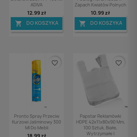
ADIVA
Zapach Kwiatów Polnych
12,99 zł
10,99 zł
DO KOSZYKA
DO KOSZYKA


favorite_border
favorite_border
Podgląd
Podgląd


Pronto Spray Przeciw
Papstar Reklamówki
Kurzowi Jaśminowy 300
HDPE 42x11x80x90 Mm,
Ml Do Mebli
100 Sztuk, Białe,
Wytrzymałe I
18,99 zł