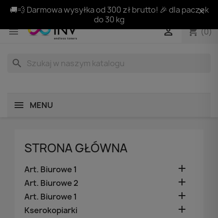
🚚💨 Darmowa wysyłka od 300 zł brutto! 🎉 dla paczek
do 30 kg
shopping_cart


(0)
search
MENU
STRONA GŁÓWNA

Art. Biurowe 1

Art. Biurowe 2

Art. Biurowe 1

Kserokopiarki