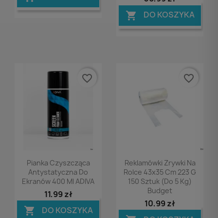
DO KOSZYKA

favorite_border
favorite_border
Podgląd
Podgląd


Pianka Czyszcząca
Reklamówki Zrywki Na
Antystatyczna Do
Rolce 43x35 Cm 223 G
Ekranów 400 Ml ADIVA
150 Sztuk (do 5 Kg)
Budget
11,99 zł
10,99 zł
DO KOSZYKA
