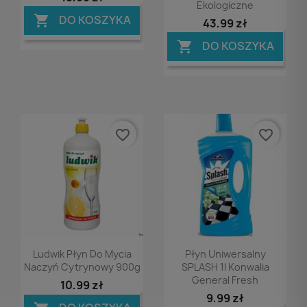
Ekologiczne
DO KOSZYKA

43,99 zł
DO KOSZYKA

favorite_border
favorite_border
Podgląd
Podgląd


Ludwik Płyn Do Mycia
Płyn Uniwersalny
Naczyń Cytrynowy 900g
SPLASH 1l Konwalia
General Fresh
10,99 zł
9,99 zł