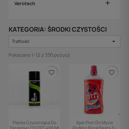

Verotech
KATEGORIA: ŚRODKI CZYSTOŚCI

Trafność
Pokazano 1-12 z 330 pozycji
favorite_border
favorite_border
Podgląd
Podgląd


Pianka Czyszcząca Do
Ajax Płyn Do Mycia
Ekranów LCD/TFT 400 Ml
Podłóg Floral Fiesta 1l -