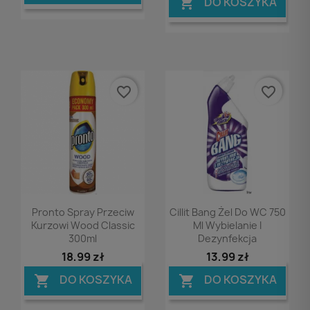
DO KOSZYKA

favorite_border
favorite_border
Podgląd
Podgląd


Pronto Spray Przeciw
Cillit Bang Żel Do WC 750
Kurzowi Wood Classic
Ml Wybielanie I
300ml
Dezynfekcja
18,99 zł
13,99 zł
DO KOSZYKA
DO KOSZYKA

