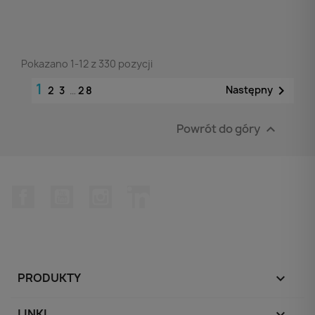
Pokazano 1-12 z 330 pozycji
1

Następny
2
3
…
28
Powrót do góry

Facebook
YouTube
Instagram
LinkedIn
PRODUKTY

LINKI
