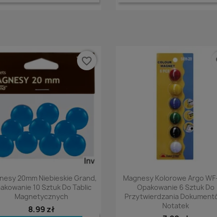
favorite_border
fa
Podgląd
Podgląd


nesy 20mm Niebieskie Grand,
Magnesy Kolorowe Argo WF
akowanie 10 Sztuk Do Tablic
Opakowanie 6 Sztuk Do
Magnetycznych
Przytwierdzania Dokumentó
Notatek
8,99 zł