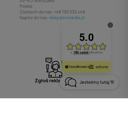
03-972 Warszawa
Polska
Zadzwoń do nas:
+48 790 532 449
Napisz do nas:
sklep@invmedia.pl
Zgłoś reklamację
Jesteśmy tutaj 👋