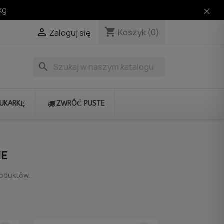
kg
shopping_cart

Koszyk
(0)
Zaloguj się
search
RUKARKĘ
ZWRÓĆ PUSTE
NE
roduktów.