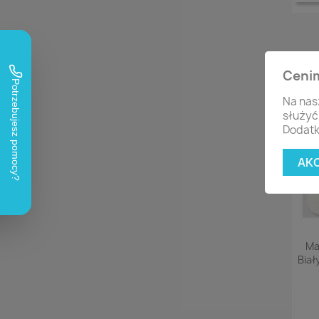
Ceni
Na nas
służyć
Dodatk
AK
Ma
Biał