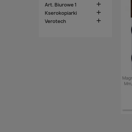

Art. Biurowe 1

Kserokopiarki

Verotech
Magn
Mm,