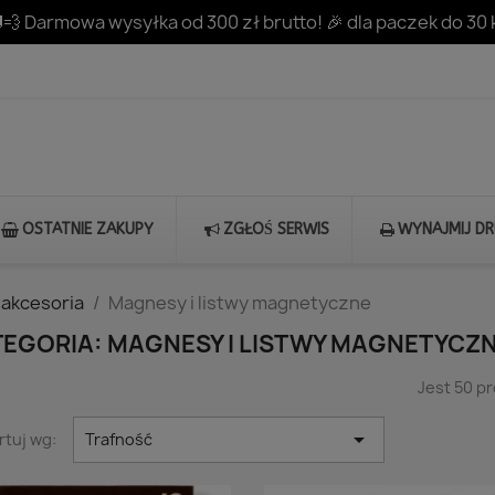
💨 Darmowa wysyłka od 300 zł brutto! 🎉 dla paczek do 30 
OSTATNIE ZAKUPY
ZGŁOŚ SERWIS
WYNAJMIJ D
i akcesoria
Magnesy i listwy magnetyczne
TEGORIA: MAGNESY I LISTWY MAGNETYCZ
Jest 50 p

rtuj wg:
Trafność