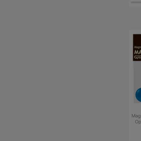
Mag
Op