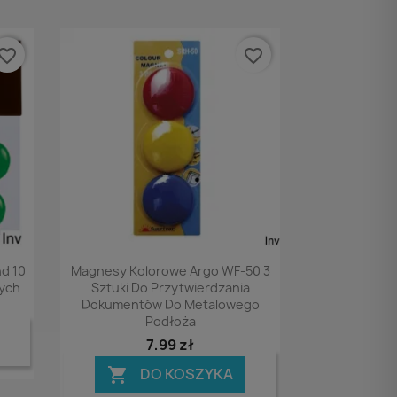
vorite_border
favorite_border
Podgląd

d 10
Magnesy Kolorowe Argo WF-50 3
nych
Sztuki Do Przytwierdzania
Dokumentów Do Metalowego
Podłoża
7,99 zł
DO KOSZYKA
