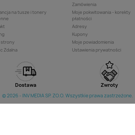
s
Zamówienia
ncja na tusze i tonery
Moje pokwitowania - korekty
enne
płatności
akt
Adresy
ng
Kupony
 strony
Moje powiadomienia
c Zdalna
Ustawienia prywatności
Dostawa
Zwroty
© 2026 - INV MEDIA SP. ZO.O. Wszystkie prawa zastrzeżone.
×