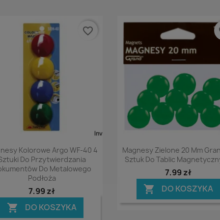
favorite_border
fa
Podgląd
Podgląd


nesy Kolorowe Argo WF-40 4
Magnesy Zielone 20 Mm Gran
Sztuki Do Przytwierdzania
Sztuk Do Tablic Magnetycz
okumentów Do Metalowego
7,99 zł
Podłoża
DO KOSZYKA

7,99 zł
DO KOSZYKA
