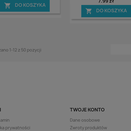
7,99 zł
DO KOSZYKA

DO KOSZYKA

ano 1-12 z 50 pozycji
I
TWOJE KONTO
lamin
Dane osobowe
yka prywatności
Zwroty produktów