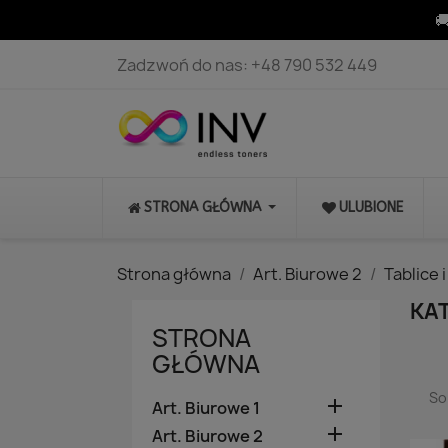

Zadzwoń do nas:
+48 790 532 449
STRONA GŁÓWNA
ULUBIONE
Strona główna
Art. Biurowe 2
Tablice 
KA
STRONA
GŁÓWNA
So

Art. Biurowe 1

Art. Biurowe 2