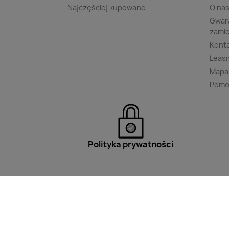
Najczęściej kupowane
O na
Gwara
zami
Kont
Leasi
Mapa
Pomo
Polityka prywatności