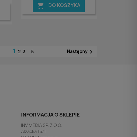
DO KOSZYKA

1

Następny
2
3
…
5
INFORMACJA O SKLEPIE
INV MEDIA SP. Z O.O.
Alzacka 16/1