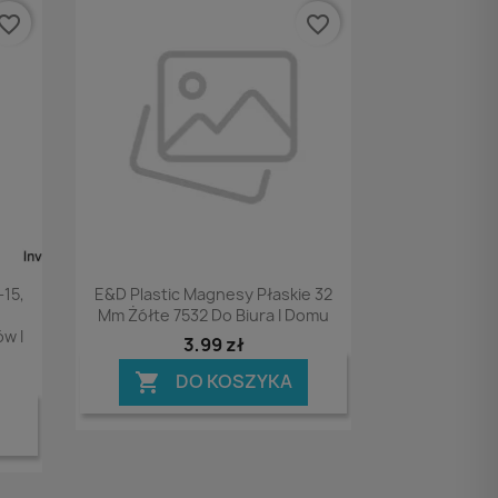
vorite_border
favorite_border
Podgląd

15,
E&D Plastic Magnesy Płaskie 32
Mm Żółte 7532 Do Biura I Domu
w I
3,99 zł
DO KOSZYKA
