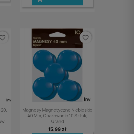
vorite_border
favorite_border
Podgląd

-20,
Magnesy Magnetyczne Niebieskie
40 Mm, Opakowanie 10 Sztuk,
w I
Grand
15,99 zł