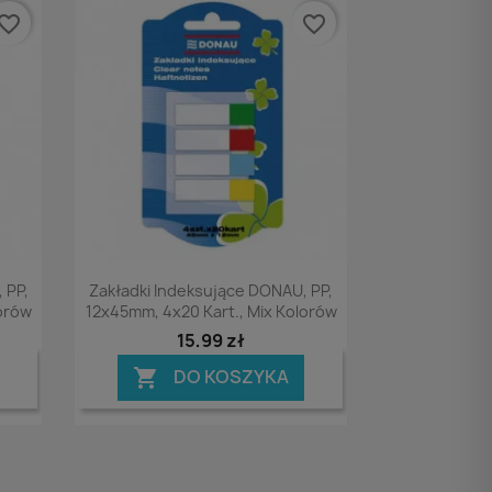
vorite_border
favorite_border
Podgląd

 PP,
Zakładki Indeksujące DONAU, PP,
lorów
12x45mm, 4x20 Kart., Mix Kolorów
15,99 zł
DO KOSZYKA
