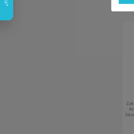
Zak
Ar
Siln