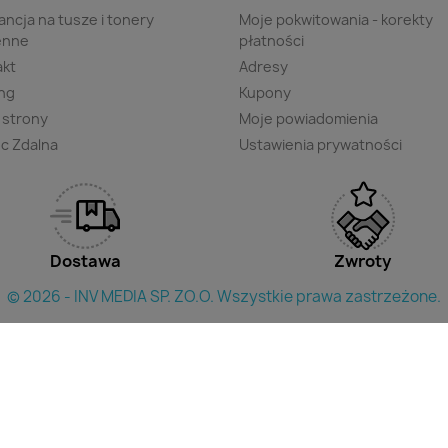
ncja na tusze i tonery
Moje pokwitowania - korekty
enne
płatności
akt
Adresy
ng
Kupony
 strony
Moje powiadomienia
c Zdalna
Ustawienia prywatności
Dostawa
Zwroty
© 2026 - INV MEDIA SP. ZO.O. Wszystkie prawa zastrzeżone.
×