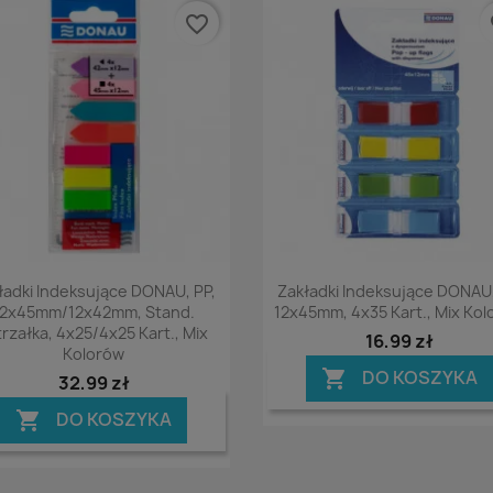
favorite_border
fa
Podgląd
Podgląd


ładki Indeksujące DONAU, PP,
Zakładki Indeksujące DONAU,
12x45mm/12x42mm, Stand.
12x45mm, 4x35 Kart., Mix Ko
trzałka, 4x25/4x25 Kart., Mix
16,99 zł
Kolorów
DO KOSZYKA

32,99 zł
DO KOSZYKA
