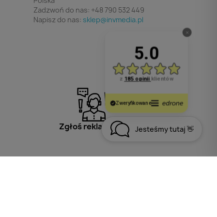
Polska
Zadzwoń do nas:
+48 790 532 449
Napisz do nas:
sklep@invmedia.pl
Zgłoś reklamację
Jesteśmy tutaj 👋