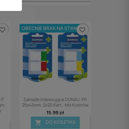
OBECNIE BRAK NA STANIE
vorite_border
favorite_border
Podgląd

-IT
Zakładki Indeksujące DONAU, PP,
mm,
25x45mm, 2x20 Kart., Mix Kolorów
y
15,99 zł
DO KOSZYKA
