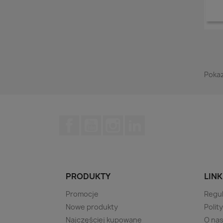
Pokaz
Facebook
YouTube
Instagram
LinkedIn
PRODUKTY
LINK
Promocje
Regu
Nowe produkty
Polit
Najczęściej kupowane
O na