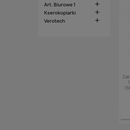

Art. Biurowe 1

Kserokopiarki

Verotech
Zak
/s