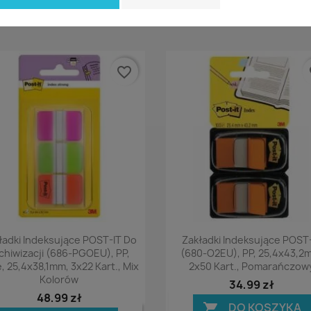
favorite_border
fa
Podgląd
Podgląd


ładki Indeksujące POST-IT Do
Zakładki Indeksujące POST
chiwizacji (686-PGOEU), PP,
(680-O2EU), PP, 25,4x43,2
e, 25,4x38,1mm, 3x22 Kart., Mix
2x50 Kart., Pomarańczow
Kolorów
34,99 zł
48,99 zł
DO KOSZYKA
