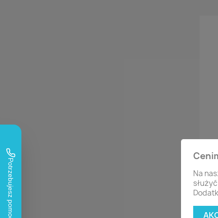
Za
Ceni
(
Str
Na nas
służyć
Dodatk
AK