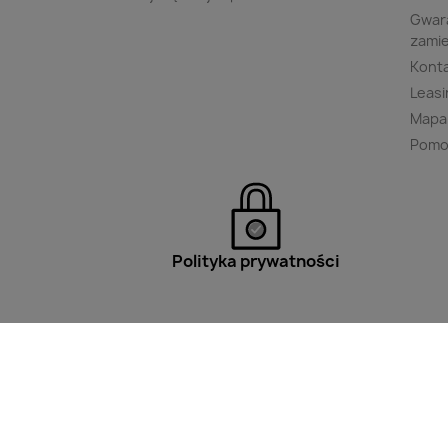
Gwara
zami
Kont
Leasi
Mapa
Pomo
Polityka prywatności
Filtry