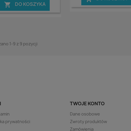
DO KOSZYKA

ano 1-9 z 9 pozycji
I
TWOJE KONTO
lamin
Dane osobowe
yka prywatności
Zwroty produktów
s
Zamówienia