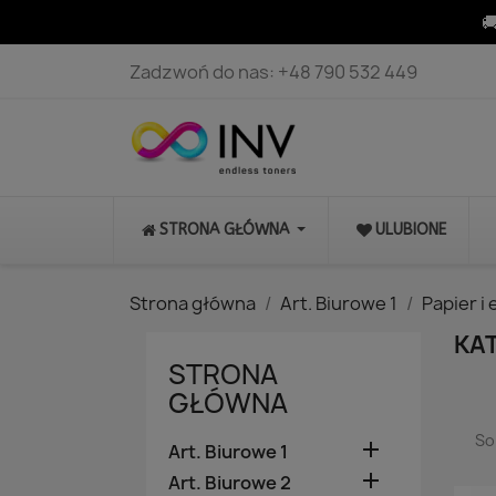

Zadzwoń do nas:
+48 790 532 449
STRONA GŁÓWNA
ULUBIONE
Strona główna
Art. Biurowe 1
Papier i 
KAT
STRONA
GŁÓWNA
So

Art. Biurowe 1

Art. Biurowe 2