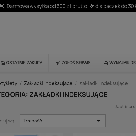
💨 Darmowa wysyłka od 300 zł brutto! 🎉 dla paczek do 30 
OSTATNIE ZAKUPY
ZGŁOŚ SERWIS
WYNAJMIJ D
etykiety
Zakładki indeksujące
zakładki indeksujące
EGORIA: ZAKŁADKI INDEKSUJĄCE
Jest 9 pr

rtuj wg:
Trafność