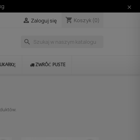
kg
shopping_cart

Koszyk
(0)
Zaloguj się
search
RUKARKĘ
ZWRÓĆ PUSTE
oduktów.