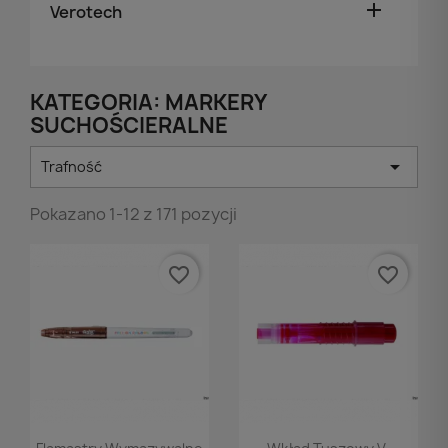

Verotech
KATEGORIA: MARKERY
SUCHOŚCIERALNE

Trafność
Pokazano 1-12 z 171 pozycji
favorite_border
favorite_border
Podgląd
Podgląd

