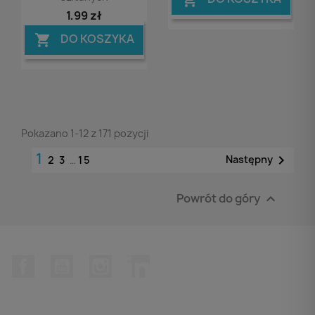
1,99 zł
DO KOSZYKA

Pokazano 1-12 z 171 pozycji
1

Następny
2
3
…
15
Powrót do góry

Facebook
YouTube
Instagram
LinkedIn