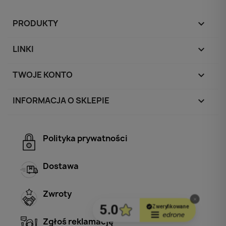
PRODUKTY

LINKI

TWOJE KONTO

INFORMACJA O SKLEPIE
keyboard_arrow_down
Polityka prywatności
Dostawa
Zwroty
Zgłoś reklamację