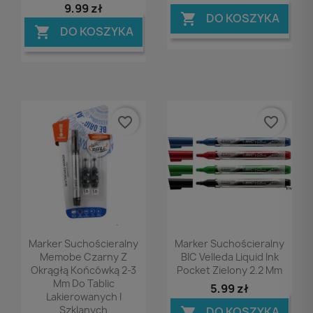
9,99 zł
DO KOSZYKA

DO KOSZYKA

favorite_border
favorite_border
Podgląd
Podgląd


Marker Suchościeralny
Marker Suchościeralny
Memobe Czarny Z
BIC Velleda Liquid Ink
Okrągłą Końcówką 2-3
Pocket Zielony 2.2 Mm
Mm Do Tablic
5,99 zł
Lakierowanych I
Szklanych
DO KOSZYKA
