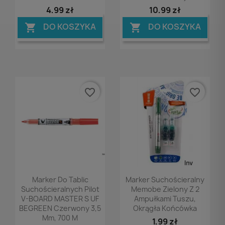
4,99 zł
10,99 zł
DO KOSZYKA
DO KOSZYKA


favorite_border
favorite_border
Podgląd
Podgląd


Marker Do Tablic
Marker Suchościeralny
Suchościeralnych Pilot
Memobe Zielony Z 2
V-BOARD MASTER S UF
Ampułkami Tuszu,
BEGREEN Czerwony 3,5
Okrągła Końcówka
Mm, 700 M
1,99 zł