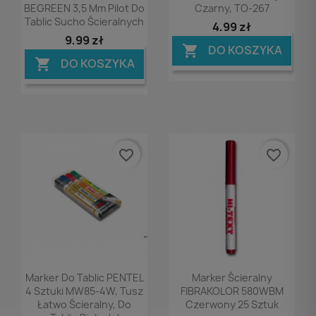
BEGREEN 3,5 Mm Pilot Do
Czarny, TO-267
Tablic Sucho Ścieralnych
4,99 zł
9,99 zł
DO KOSZYKA

DO KOSZYKA

favorite_border
favorite_border
Podgląd
Podgląd


Marker Do Tablic PENTEL
Marker Ścieralny
4 Sztuki MW85-4W, Tusz
FIBRAKOLOR 580WBM
Łatwo Ścieralny, Do
Czerwony 25 Sztuk