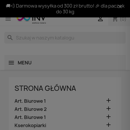
🚚💨 Darmowa wysyłka od 300 zł brutto! 🎉 dla paczek
do 30 kg
shopping_cart


(0)
search
MENU
STRONA GŁÓWNA

Art. Biurowe 1

Art. Biurowe 2

Art. Biurowe 1

Kserokopiarki