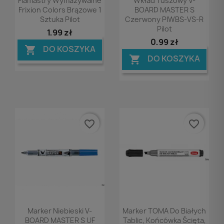
Flamastry Wymazywalne
Wkład Tuszowy V-
Frixion Colors Brązowe 1
BOARD MASTER S
Sztuka Pilot
Czerwony PIWBS-VS-R
Pilot
1,99 zł
0,99 zł
DO KOSZYKA

DO KOSZYKA

favorite_border
favorite_border
Podgląd
Podgląd


Marker Niebieski V-
Marker TOMA Do Białych
BOARD MASTER S UF
Tablic, Końcówka Ścięta,