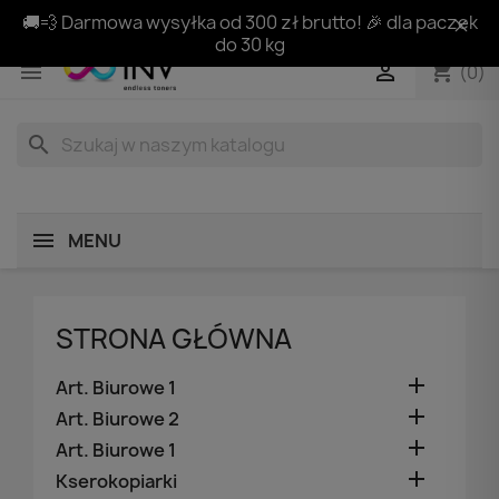
🚚💨 Darmowa wysyłka od 300 zł brutto! 🎉 dla paczek
do 30 kg
shopping_cart


(0)
search
MENU
STRONA GŁÓWNA

Art. Biurowe 1

Art. Biurowe 2

Art. Biurowe 1

Kserokopiarki