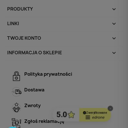
PRODUKTY

LINKI

TWOJE KONTO

INFORMACJA O SKLEPIE
keyboard_arrow_down
Polityka prywatności
Dostawa
Zwroty
Zgłoś reklamację