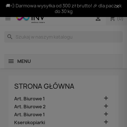
🚚💨 Darmowa wysyłka od 300 zł brutto! 🎉 dla paczek
do 30 kg
shopping_cart


(0)
search
MENU
STRONA GŁÓWNA

Art. Biurowe 1

Art. Biurowe 2

Art. Biurowe 1

Kserokopiarki